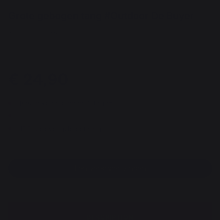
Grote gebogen tang #Outdoor De Buyer
ART. : 4239.35 / EAN13 : 3011244239351
4 mening
€ 24,90
Beschikbaar binnen 7 dagen
100% beveiligde betaling
Een verkoper vinden
DESCRIPTION