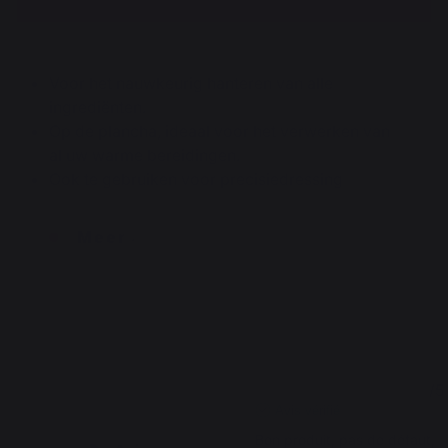
Voor het nauwkeurig hanteren van alle
ingrediënten.
Op de plancha, ideaal voor het verwerken van
al uw warme bereidingen.
Ook te gebruiken voor precisiedressing
.
Meer
4
5
/
5
/
5
Avis vérifié
Bon produit, pas de défaut, 