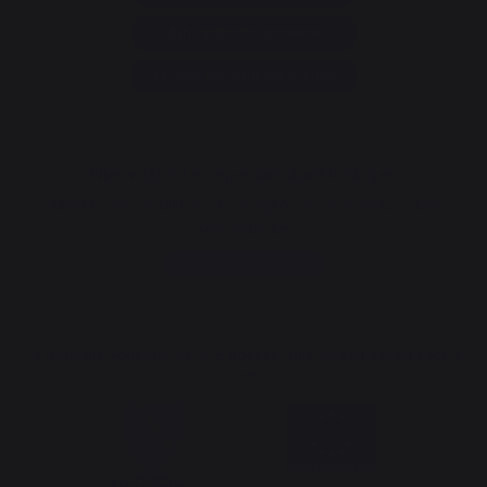
Mijn opdracht annuleren
Ga naar het contactformulier
Nieuwsbrief en speciale aanbiedingen
Meld je aan en blijf op de hoogte van al onze speciale
aanbiedingen
Ik schrijf me in
La Nouvelle Aquitaine en de Europese Unie werken samen voor je
streek