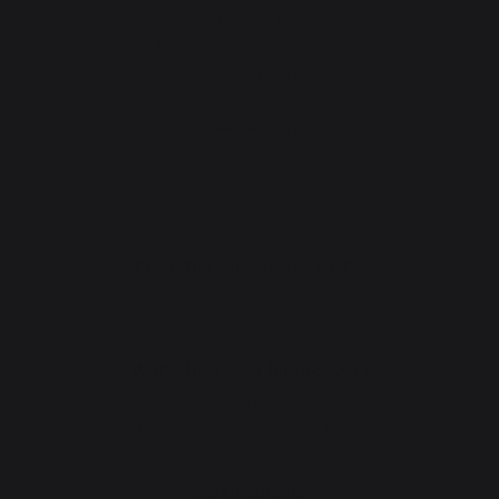
Houtpellets
Roosters voor houtblokken
Openhaardbalgen
Andijzers
Openhaardaccessoires
PRAKTISCHE WORKSHOPS
Workshop voor fijnproevers
Nieuws
Evenementen bij jou in de buurt
Serviceatelier