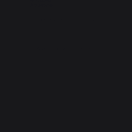
*uitgezonderd Traeger pelletzak
Website ontwerp: Agence Redmoot