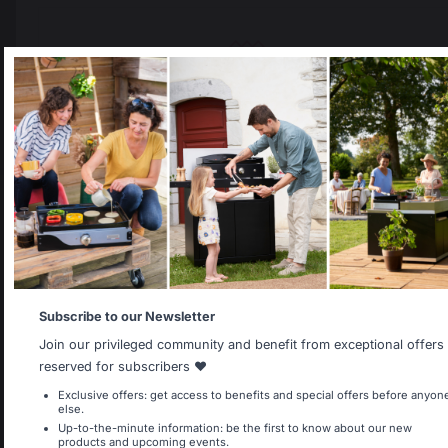
Gratis bezorging op
Lokale productie
bestellingen van 250 €
behouden
of meer
Select your country
It appears that you are trying to access a product catalog
that does not correspond to the one for your country.
Select another delivery country
Allemagne
Antilles
Subscribe to our Newsletter
Land wijzigen
Join our privileged community and benefit from exceptional offers
reserved for subscribers ❤️
Belgique
Canada
Exclusive offers: get access to benefits and special offers before anyon
30 rue Ambroise 1
else.
40390 St Martin de
Up-to-the-minute information: be the first to know about our new
products and upcoming events.
Seignanx