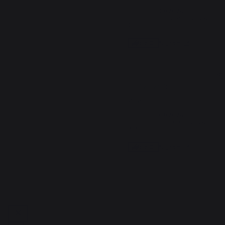
Avis du
19/10/2024
, suite à une
expérience du
26/09/2024
par
D.F.
Signaler
Utile
(0)
5
/
5
Avis vérifié
Pratique
Avis du
19/01/2024
, suite à une
expérience du
03/01/2024
par
A.A.
Signaler
Utile
(0)
1