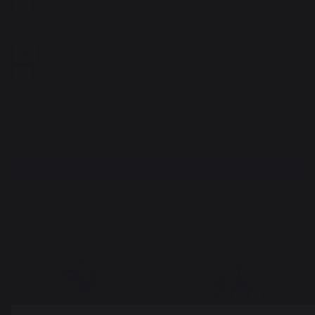
Toevoegen aan winkelwagen
Behoud van Franse
Banen met respect
vakkennis
voor mensen