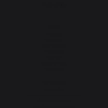
PRODUCTEN
Koken
Planchas
Barbecues
Buitenkeukens
Pizzaovens
Vuurkorf
Wagen & Trolley
Accessoires
Verwarming
Haardstellen
Houtblokken opslaan en vervoeren
Openhaardschermen
Kachelbeschermingsplaten