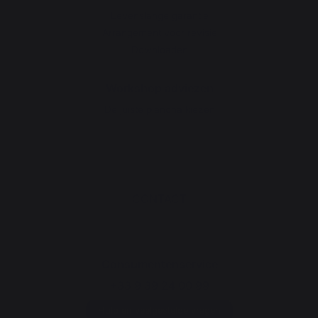
Levenslange garantie
Arrangement voor revisie
Downloaden
Workshop adviezen
De juiste plancha kiezen
CONTACT
Consumentenservice
+33 9 39 24 00 99
Hulp en veelgestelde vragen