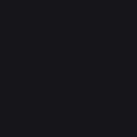
PRODUITS
Cuisson
Planchas
Barbecues
Cuisines d'extérieur
Fours à pizza
Braséro
Dessertes et chariots
Accessoires
Chauffage
Serviteurs de cheminée
Rangement et transport des bûches
Pare-feu de cheminée
Plaques de protection pour poêle