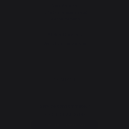
Garantie à vie
Forfait de remise en état
Téléchargements
Atelier Conseils
Bien choisir sa plancha
CONTACT
Service consommateur
+33 9 39 24 00 99
Rubrique d'aide et FAQ