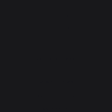
Granulés
Grilles porte-bûches
Soufflets pour cheminée
Chenets
Accessoires de cheminée
ATELIERS PRATIQUE
Atelier Gourmand
Actualités
Animations près de chez vous
Atelier Service