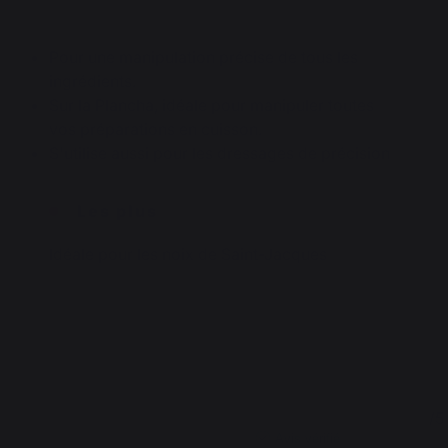
Pour une manipulation précise de tous les
ingrédients.
Sur la Plancha, idéale pour manipuler toutes
vos préparations en cuisson.
S'utilise aussi pour les dressages de précision
Les plus
Idéale pour les noix de Saint-Jacques
4
5
/
5
/
5
Avis vérifié