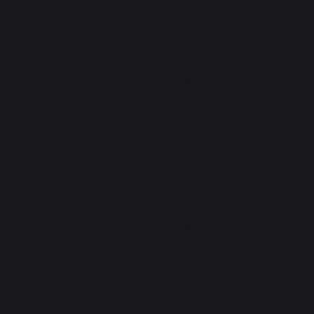
????
Avis du
19/10/2024
, suite à une
expérience du
26/09/2024
par
D.F.
Signaler
Utile
(0)
5
/
5
Avis vérifié
Pratique
Avis du
19/01/2024
, suite à une
expérience du
03/01/2024
par
A.A.
Signaler
Utile
(0)
1