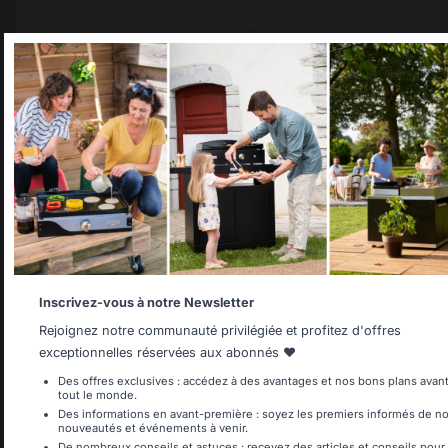
Frais de port offerts à
Production locale
partir de 250 € de
maintenue
commande
Select your country
It appears that you are trying to access a product catalog
that does not correspond to the one for your country.
Select another delivery country
Allemagne
Antilles
Inscrivez-vous à notre Newsletter
Rejoignez notre communauté privilégiée et profitez d'offres
exceptionnelles réservées aux abonnés ❤️
Changer de pays
Belgique
Canada
Des offres exclusives : accédez à des avantages et nos bons plans avan
tout le monde.
Des informations en avant-première : soyez les premiers informés de n
30 rue Ambroise 1
nouveautés et événements à venir.
De nombreux conseils et astuces : recevez des articles et conseils pour