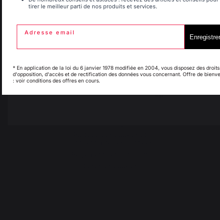
40390 St Martin de
tirer le meilleur parti de nos produits et services.
Espagne
France
Seignanx
France
Adresse email
Enregistre
Italie
Luxembourg
Notre marque
* En application de la loi du 6 janvier 1978 modifiée en 2004, vous disposez des droits
d'opposition, d'accès et de rectification des données vous concernant. Offre de bienv
Revendeurs
: voir conditions des offres en cours.
My country is not in
Conditions générales de
Pays-Bas
list
ventes
Charte SAV & Garanties
Mentions légales
Politique des cookies et
confidentialité des données
Réglement des concours
Gérer les cookies