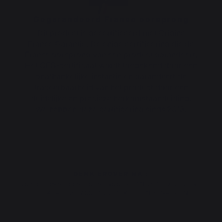
Gegarandeerd Franse oorsprong
Dit product is gecertificeerd met Origine
France Garantie. De enige certificering die de
Franse oorsprong van een product garandeert.
Het OFG-certificaat wordt toegekend door een
onafhankelijke instantie en garandeert de
traceerbaarheid van het product door een
duidelijke en precieze herkomstaanduiding.
We hebben deze certificering sinds 2013.
DENK EROVER NA :
Compatibele accessoires voor PLANCHA EXCLUSIVE
ELEKTRISCH 260 DUO DEKSEL INBEGREPEN