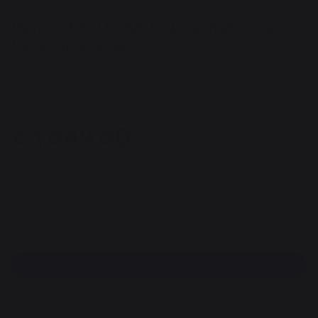
Plancha EXCLUSIVE Elektrisch 260 Duo
Deksel inbegrepen
ART. : PLXE260D / EAN13 : 3339380172548
6 mening
€ 1.049,00
Beschikbaar binnen 2 tot 3 weken
Gratis levering!
100% beveiligde betaling
Een verkoper vinden