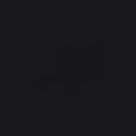
Gratis levering vanaf een bedrag van € 250,00*
Koken
Planchas
Elektrische planchas