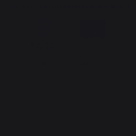
La Nouvelle Aquitaine en de Europese Unie werken samen voor je
streek
*uitgezonderd Traeger pelletzak
Website ontwerp: Agence Redmoot