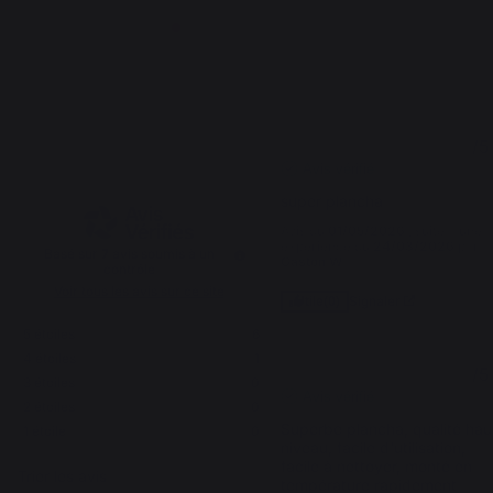
4.9
5
/
5
/
5
Avis vérifié
super plancha
Avis du
01/05/2026
, suite à une
expérience du
24/03/2026
par
Basé sur
7
avis soumis à un
Gaston W.
contrôle
Voir tous les avis sur ce site
Signaler
Utile
(0)
5
étoiles
6
4
étoiles
1
5
/
5
3
étoiles
0
Avis vérifié
2
étoiles
0
Superbe plancha, qualité haut
1
étoile
0
niveau, facile d'utilisation, 
facile à nettoyer, monté en 
Trier les avis
température rapidement