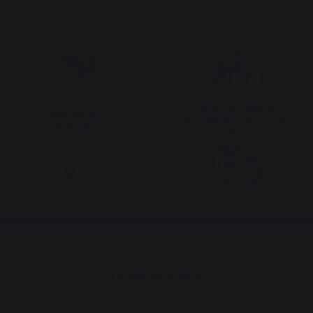
Behoud van Franse
Banen met respect
vakkennis
voor mensen
Gratis bezorging op
Lokale productie
bestellingen van 250 €
behouden
of meer