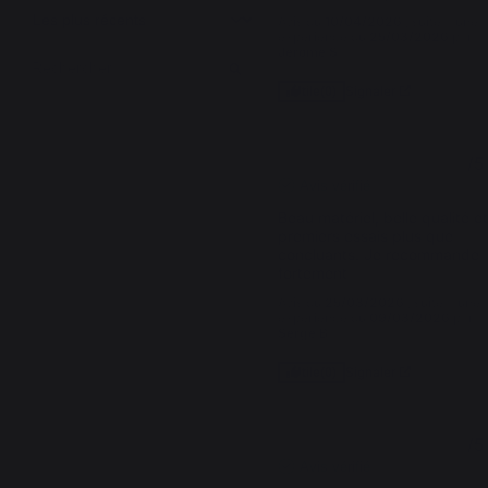
Avis du
10/04/2026
, suite à une
expérience du
25/03/2026
par
Jerome S.
Signaler
Utile
(0)
5
/
5
Avis vérifié
Beau matériel, belle qualité et
premiers essais plus que 
concluants. Je recommande 
fortement
Avis du
25/03/2026
, suite à une
expérience du
09/03/2026
par
Serge B.
Signaler
Utile
(0)
5
/
5
Avis vérifié