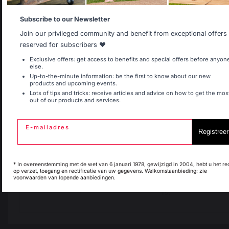
Allemagne
Antilles
Subscribe to our Newsletter
1
2
Join our privileged community and benefit from exceptional offers
reserved for subscribers ❤️
Belgique
Canada
Exclusive offers: get access to benefits and special offers before anyon
else.
Up-to-the-minute information: be the first to know about our new
products and upcoming events.
Lots of tips and tricks: receive articles and advice on how to get the mos
out of our products and services.
Espagne
France
E-mailadres
Registreer
Italie
Luxembourg
* In overeenstemming met de wet van 6 januari 1978, gewijzigd in 2004, hebt u het re
op verzet, toegang en rectificatie van uw gegevens. Welkomstaanbieding: zie
voorwaarden van lopende aanbiedingen.
My country is not in
Pays-Bas
Toevoegen aan winkelwagen
list