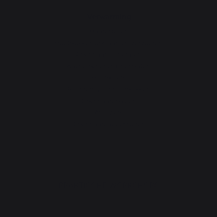
Verwarming
Haardstellen
Houtblokken opslaan en vervoeren
Openhaardschermen
Kachelbeschermingsplaten
Houtpellets
Roosters voor houtblokken
Openhaardbalgen
Andijzers
Openhaardaccessoires
PRAKTISCHE WORKSHOPS