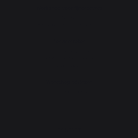
Workshop voor fijnproevers
Nieuws
Evenementen bij jou in de buurt
Serviceatelier
Levenslange garantie
Arrangement voor revisie
Downloaden
Workshop adviezen
De juiste plancha kiezen
CONTACT