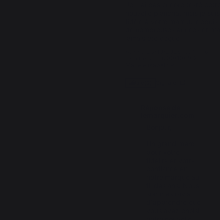
Je n'ai pas encore testé cette
nouvelle plancha, mais je suis 
fidèle à votre marque depuis 
de nombreuses années et n'ai
jamais été déçue
Avis du
26/10/2025
, suite à une
expérience du
09/10/2025
par
Marie elisabeth P.
Signaler
Utile
(0)
Réponse de
lemarquier.com
Bonjour,

Un grand merci 
pour votre 
fidélité et votre 
confiance en 
notre marque au 
fil des ans. Nous 
sommes ravis 
d'apprendre que 
vous avez choisi 
notre nouvelle 