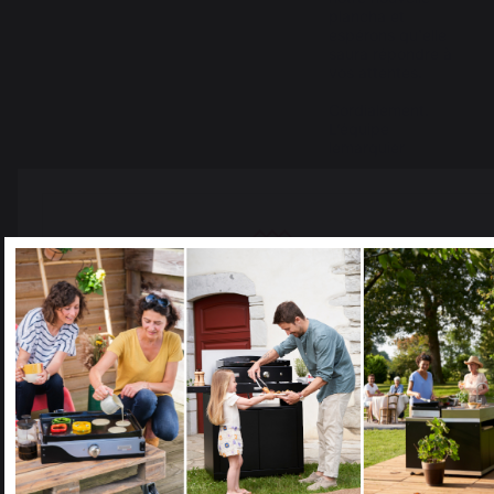
plancha et 
espérons qu'elle 
saura répondre à 
vos attentes. 

Cordialement.

L’équipe 
lemarquier
5
/
5
Avis vérifié
Conforme aux 
recommandations de 
comparaison plancha

Select your country
Qualité et robustesse et 
It appears that you are trying to access a product catalog
design

that does not correspond to the one for your country.
A  tester les recettes
Avis du
02/08/2025
, suite à une
Select another delivery country
expérience du
16/07/2025
par
Patrick L.
Signaler
Utile
(0)