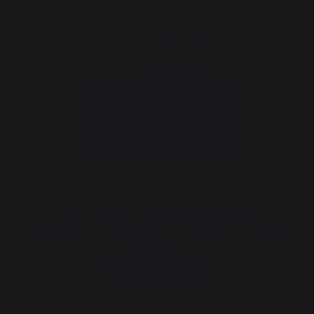
Consumentenservice
+33 9 39 24 00 99
Hulp en veelgestelde vragen
Mijn opdracht annuleren
Ga naar het contactformulier
Nieuwsbrief en speciale aanbiedingen
Meld je aan en blijf op de hoogte van al onze speciale
aanbiedingen
Ik schrijf me in