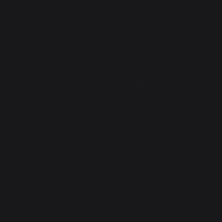
Reglement van de prijsvraag
Cookies beheren
PRODUCTEN
Koken
Planchas
Barbecues
Buitenkeukens
Pizzaovens
Vuurkorf
Wagen & Trolley
Accessoires