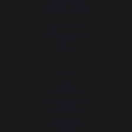
Land wijzigen
30 rue Ambroise 1
40390 St Martin de
Seignanx
France
Ons merk
Dealers
Algemene
verkoopvoorwaarden
Huisregels after sales en
garanties
Juridische informatie
Cookiebeleid en
vertrouwelijkheid van
gegevens