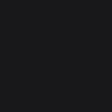
Serviceatelier
Levenslange garantie
Arrangement voor revisie
Downloaden
Workshop adviezen
De juiste plancha kiezen
CONTACT
Consumentenservice
+33 9 39 24 00 99