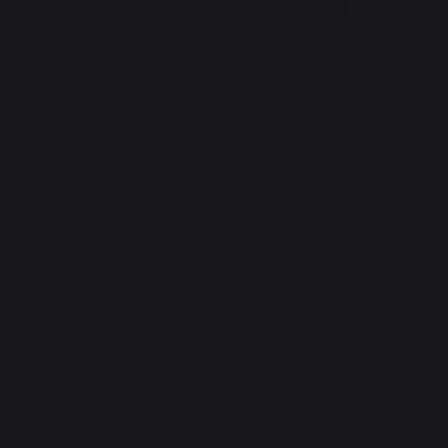
*uitgezonderd Traeger pelletzak
Website ontwerp: Agence Redmoot