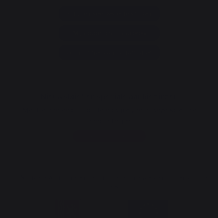
Hulp en veelgestelde vragen
Mijn opdracht annuleren
Ga naar het contactformulier
Nieuwsbrief en speciale aanbiedingen
Meld je aan en blijf op de hoogte van al onze speciale
aanbiedingen
Ik schrijf me in
La Nouvelle Aquitaine en de Europese Unie werken samen voor je
streek