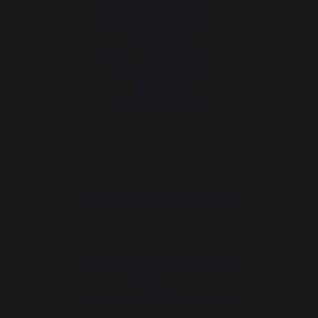
Openhaardschermen
Kachelbeschermingsplaten
Houtpellets
Roosters voor houtblokken
Openhaardbalgen
Andijzers
Openhaardaccessoires
PRAKTISCHE WORKSHOPS
Workshop voor fijnproevers
Nieuws
Evenementen bij jou in de buurt