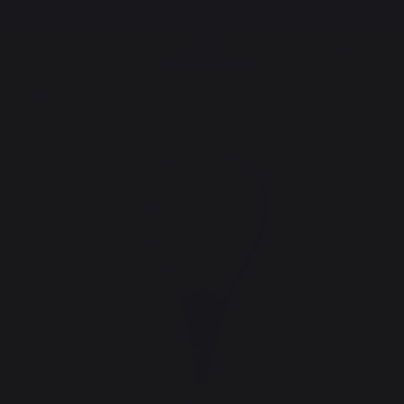
Gratis levering vanaf een bedrag van € 250,00*
Verwarming
Openhaardbalgen