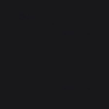
/
5
/
5
Avis vérifié
Chouette
Avis du
03/07/2026
, suite à une
expérience du
05/06/2026
par
Basé sur
4
avis soumis à un
Pascal D.
contrôle
Voir tous les avis sur ce site
Signaler
Utile
(0)
5
étoiles
2
4
étoiles
1
5
/
5
3
étoiles
1
Avis vérifié
2
étoiles
0
Très bien pensé et très 
1
étoile
0
efficace
Trier les avis
Avis du
22/01/2025
, suite à une
expérience du
06/01/2025
par
A.D.
Signaler
Utile
(2)
4
/
5