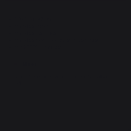
B 16 D 3 H 47 cm
Materiaal: grenen.
Materiaal balg: skai.
Materiaal mondstuk: zwart gelakt staal.
Met PFEFC certificaat
Meer
Start of herstart je vuur tegen een betaalbare
prijs
4.3
5