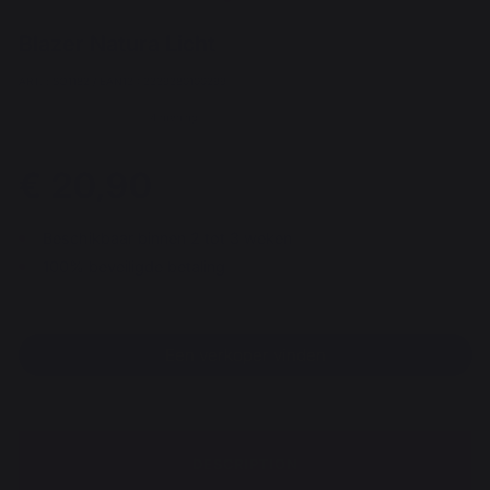
Blazer Natura Licht
ART. : SO1182 / EAN13 : 3339380100299
4 mening
€ 20,90
Beschikbaar binnen 2 tot 3 weken
100% beveiligde betaling
Een verkoper vinden
DESCRIPTION