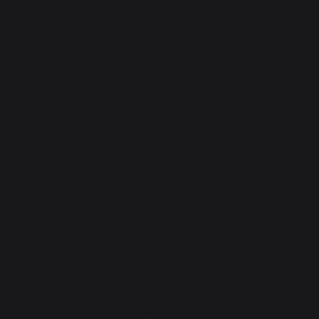
PRODUCTEN
Koken
Planchas
Barbecues
Buitenkeukens
Pizzaovens
Vuurkorf
Wagen & Trolley
Accessoires
Verwarming
Haardstellen
Houtblokken opslaan en vervoeren