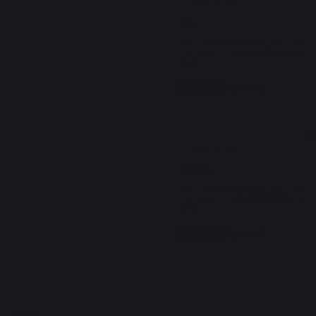
Avis vérifié
Ras.
Avis du
26/09/2023
, suite à une
expérience du
07/09/2023
par
A.A.
Signaler
Utile
(1)
3
/
5
Avis vérifié
moyen
Avis du
03/03/2022
, suite à une
expérience du
15/02/2022
par
A.A.
Signaler
Utile
(2)
1