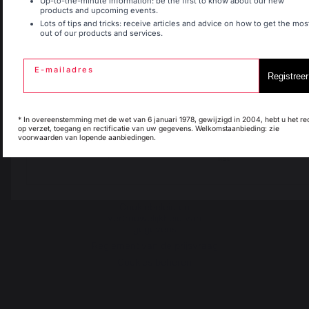
Up-to-the-minute information: be the first to know about our new
40390 St Martin de
products and upcoming events.
Seignanx
Lots of tips and tricks: receive articles and advice on how to get the mos
out of our products and services.
Espagne
France
France
E-mailadres
Registreer
Italie
Luxembourg
Ons merk
Dealers
* In overeenstemming met de wet van 6 januari 1978, gewijzigd in 2004, hebt u het re
op verzet, toegang en rectificatie van uw gegevens. Welkomstaanbieding: zie
Algemene
voorwaarden van lopende aanbiedingen.
verkoopvoorwaarden
My country is not in
Pays-Bas
list
Huisregels after sales en
garanties
Juridische informatie
Cookiebeleid en
vertrouwelijkheid van
gegevens
Reglement van de prijsvraag
Cookies beheren