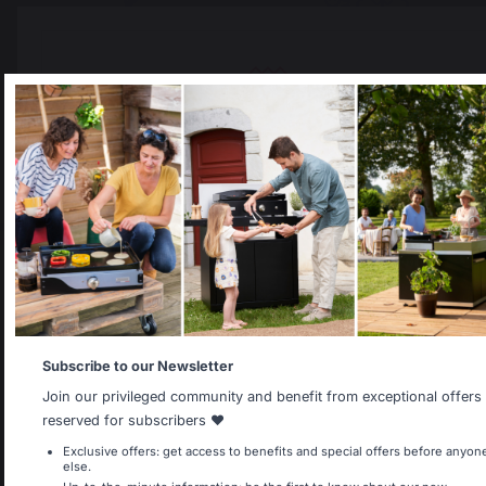
Gratis bezorging op
Lokale productie
bestellingen van 250 €
behouden
of meer
Select your country
It appears that you are trying to access a product catalog
that does not correspond to the one for your country.
Select another delivery country
Allemagne
Antilles
Subscribe to our Newsletter
Join our privileged community and benefit from exceptional offers
Land wijzigen
reserved for subscribers ❤️
Belgique
Canada
Exclusive offers: get access to benefits and special offers before anyon
else.
30 rue Ambroise 1