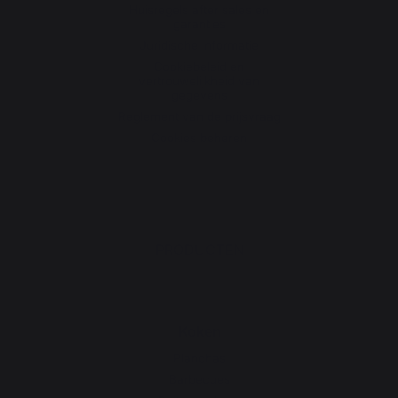
Huisregels after sales en
garanties
Juridische informatie
Cookiebeleid en
vertrouwelijkheid van
gegevens
Reglement van de prijsvraag
Cookies beheren
PRODUCTEN
Koken
Planchas
Barbecues