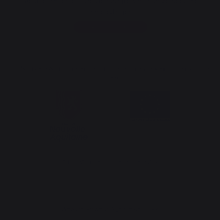
Meld je aan en blijf op de hoogte van al onze speciale
aanbiedingen
Ik schrijf me in
La Nouvelle Aquitaine en de Europese Unie werken samen voor je
streek
*uitgezonderd Traeger pelletzak
Website ontwerp: Agence Redmoot