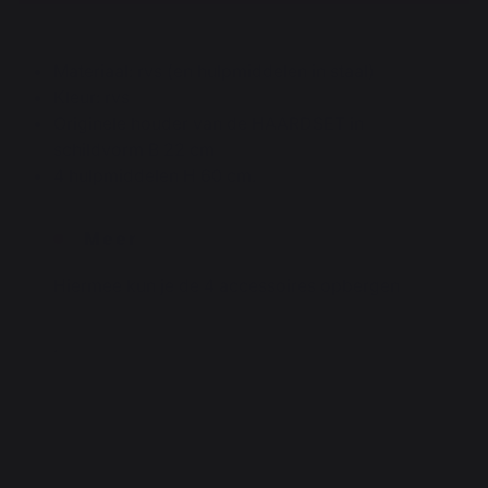
Materiaal: rvs (en hulpmiddelen in staal)
Kleur: rvs
Originele houder van de HAARDSET in
schildvorm B 22 cm
4 hulpmiddelen H 60 cm.
Meer
Hiermee kun je de 4 accessoires opbergen
.