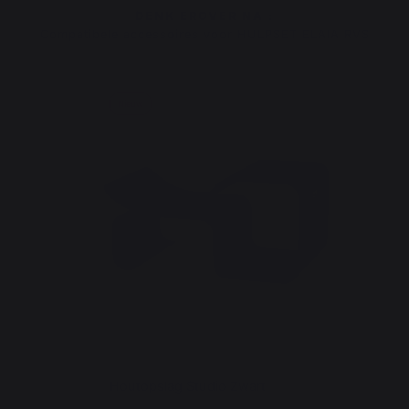
DENK EROVER NA :
Compatibele accessoires voor HULPSET ELAIA RVS
Nieuw
Houtopslag Studio Zwart