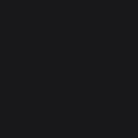
€ 265,00
Op voorraad
5
5
/
5
/
5
Avis vérifié
Satisfaction du produit beau 
design et du prix/qualité
Avis du
26/01/2024
, suite à une
Basé sur
2
avis soumis à un
expérience du
10/01/2024
par
contrôle
A.A.
Voir tous les avis sur ce site
Signaler
Utile
(1)
5
étoiles
2
4
étoiles
0
Réponse de
3
étoiles
0