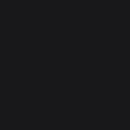
Buitenkeukens
Pizzaovens
Vuurkorf
Wagen & Trolley
Accessoires
Verwarming
Haardstellen
Houtblokken opslaan en vervoeren
Openhaardschermen
Kachelbeschermingsplaten
Houtpellets
Roosters voor houtblokken
Openhaardbalgen
Andijzers
Openhaardaccessoires