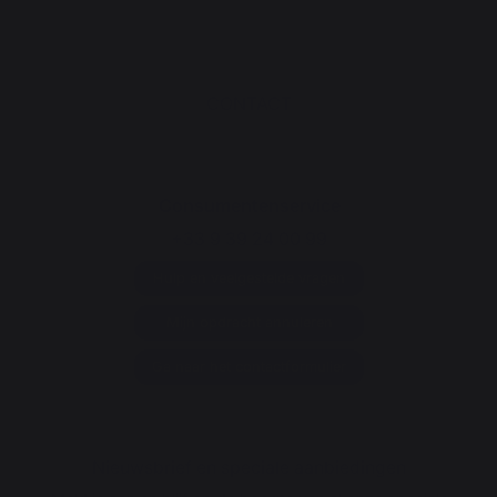
CONTACT
Consumentenservice
+33 9 39 24 00 99
Hulp en veelgestelde vragen
Mijn opdracht annuleren
Ga naar het contactformulier
Nieuwsbrief en speciale aanbiedingen