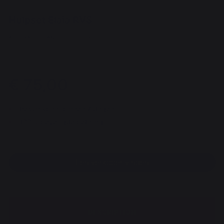
Hulpset Elaia RVS
ART. : VA240 / EAN13 : 3339380071896
2 mening
€ 75,00
Beschikbaar binnen 7 dagen
100% beveiligde betaling
Een verkoper vinden
DESCRIPTION