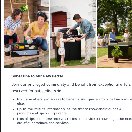
Toevoegen aan winkelwagen
Select your country
It appears that you are trying to access a product catalog
that does not correspond to the one for your country.
Behoud van Franse
Banen met respect
Select another delivery country
vakkennis
voor mensen
Allemagne
Antilles
Subscribe to our Newsletter
Gratis bezorging op
Lokale productie
Join our privileged community and benefit from exceptional offers
bestellingen van 250 €
behouden
of meer
reserved for subscribers ❤️
Belgique
Canada
Exclusive offers: get access to benefits and special offers before anyon
else.
Up-to-the-minute information: be the first to know about our new
products and upcoming events.
Lots of tips and tricks: receive articles and advice on how to get the mos
out of our products and services.
Espagne
France