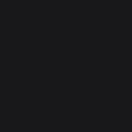
lemarquier.com
2
étoiles
0
Bonjour,

1
étoile
0
Nous vous 
remercions 
Trier les avis
d'avoir pris le 
temps de laisser 
votre avis et de 
partager votre 
expérience. 
Notre priorité est 
de vous garantir 
un niveau de 
service 
conforme à vos 
attentes et digne 
de notre marque 
LE MARQUIER.

Bonne journée,
5
/
5
Avis vérifié