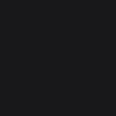
PRAKTISCHE WORKSHOPS
Workshop voor fijnproevers
Nieuws
Evenementen bij jou in de buurt
Serviceatelier
Levenslange garantie
Arrangement voor revisie
Downloaden
Workshop adviezen
De juiste plancha kiezen