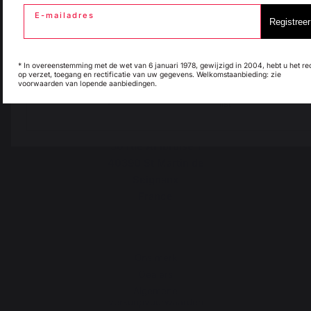
E-mailadres
Registreer
Italie
Luxembourg
* In overeenstemming met de wet van 6 januari 1978, gewijzigd in 2004, hebt u het re
op verzet, toegang en rectificatie van uw gegevens. Welkomstaanbieding: zie
voorwaarden van lopende aanbiedingen.
My country is not in
Pays-Bas
Land wijzigen
list
30 rue Ambroise 1
40390 St Martin de
Seignanx
France
Ons merk
Dealers
Algemene
verkoopvoorwaarden