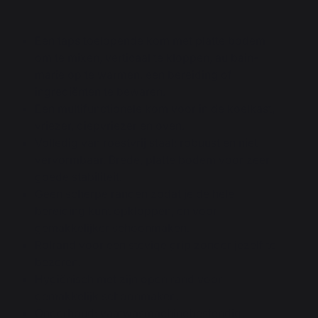
Een taps toelopende kom met platte bodem
om te mixen, verticaal te kloppen, au bain-
marie op te warmen, een bereiding of
ingrediënten te bewaren.
Een multifunctionele kom voor in de koelkast,
vriezer, diepvriezer en oven.
Volledig van roestvrij staal: robuust en niet
vervormbaar. Brede, platte bodem voor zeer
goede stabiliteit.
Geen scherpe randen zodat je de hele
bereiding kunt opkloppen, en voor
gemakkelijker schoonmaken.
Rolrand voor een stevige grip zonder jezelf te
bezeren.
Hygiënisch met zijn open rand voor
gemakkelijk schoonmaken.
Onderhoud: vaatwasmachinebestendig.