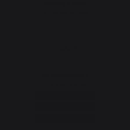
Workshop adviezen
De juiste plancha kiezen
CONTACT
Consumentenservice
+33 9 39 24 00 99
Hulp en veelgestelde vragen
Mijn opdracht annuleren
Ga naar het contactformulier