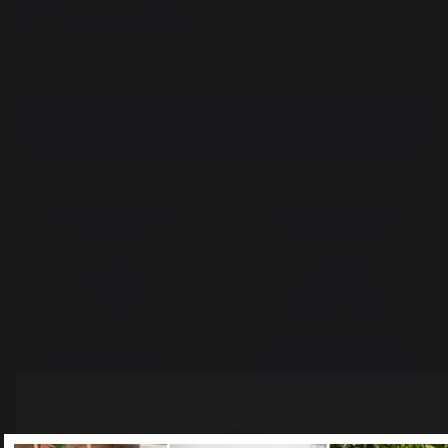
Toevoegen aan winkelwagen
Behoud van Franse
Banen met respect
vakkennis
voor mensen
Gratis bezorging op
Lokale productie
bestellingen van 250 €
behouden
of meer