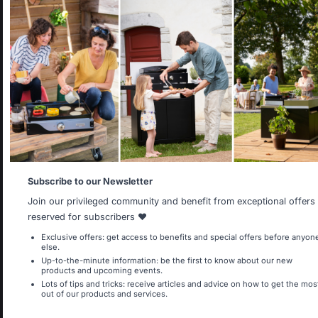
Select your country
It appears that you are trying to access a product catalog
that does not correspond to the one for your country.
Select another delivery country
Land wijzigen
Allemagne
Antilles
Subscribe to our Newsletter
Join our privileged community and benefit from exceptional offers
30 rue Ambroise 1
reserved for subscribers ❤️
40390 St Martin de
Belgique
Canada
Seignanx
Exclusive offers: get access to benefits and special offers before anyon
else.
France
Up-to-the-minute information: be the first to know about our new
products and upcoming events.
Lots of tips and tricks: receive articles and advice on how to get the mos
out of our products and services.
Espagne
France
Ons merk