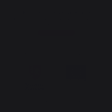
Nieuwsbrief en speciale aanbiedingen
Meld je aan en blijf op de hoogte van al onze speciale
aanbiedingen
Ik schrijf me in
La Nouvelle Aquitaine en de Europese Unie werken samen voor je
streek
*uitgezonderd Traeger pelletzak