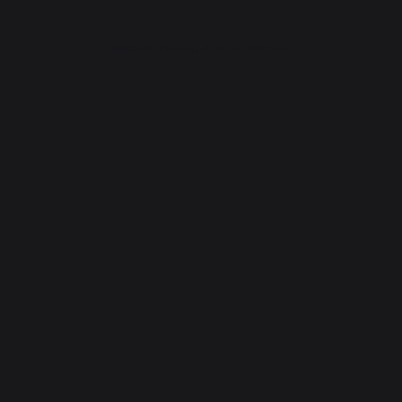
Website ontwerp: Agence Redmoot