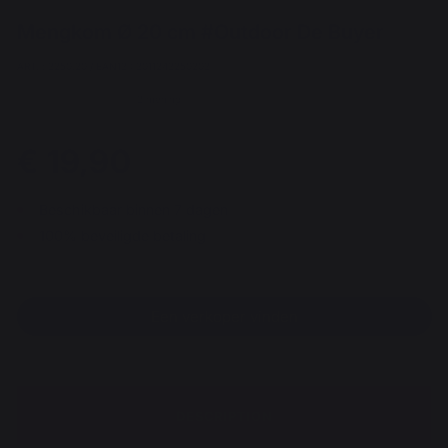
Mengkom Ø 20 cm #Outdoor De Buyer
ART. : 3250.20 / EAN13 : 3011243250203
2 mening
€ 19,90
Beschikbaar binnen 7 dagen
100% beveiligde betaling
Een verkoper vinden
DESCRIPTION