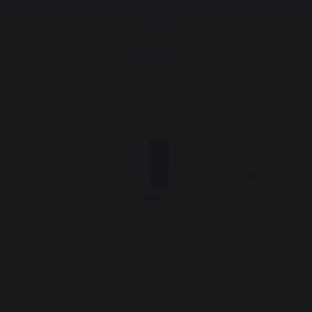
Gratis levering vanaf een bedrag van € 250,00*
Koken
Accessoires
Keukengerei