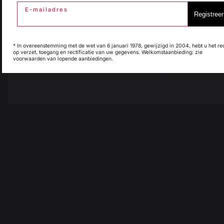
E-mailadres
Dealers
Registreer
Algemene
Italie
Luxembourg
verkoopvoorwaarden
Huisregels after sales en
* In overeenstemming met de wet van 6 januari 1978, gewijzigd in 2004, hebt u het re
garanties
op verzet, toegang en rectificatie van uw gegevens. Welkomstaanbieding: zie
voorwaarden van lopende aanbiedingen.
Juridische informatie
My country is not in
Pays-Bas
list
Cookiebeleid en
vertrouwelijkheid van
gegevens
Reglement van de prijsvraag
Cookies beheren
PRODUCTEN