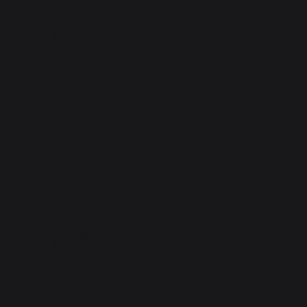
Meer
Ideaal om marinades of deeg te laten rusten
.
5
5
/
5
/
5
Avis vérifié
conforme à mon attente
Avis du
27/09/2024
, suite à une
expérience du
10/09/2024
par
Basé sur
2
avis soumis à un
A.C.
contrôle
Voir tous les avis sur ce site
Signaler
Utile
(0)