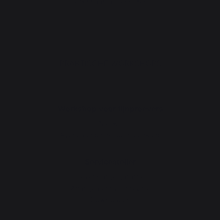
Openhaardaccessoires
PRAKTISCHE WORKSHOPS
Workshop voor fijnproevers
Nieuws
Evenementen bij jou in de buurt
Serviceatelier
Levenslange garantie
Arrangement voor revisie
Downloaden