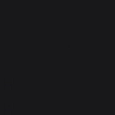
5
étoiles
2
4
étoiles
0
5
/
5
3
étoiles
0
Avis vérifié
2
étoiles
0
super
1
étoile
0
Avis du
13/08/2021
, suite à une
expérience du
27/07/2021
par
Trier les avis
A.A.
Signaler
Utile
(0)
1