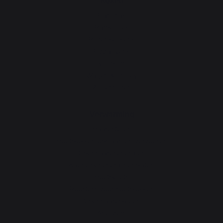
Koken
Planchas
Barbecues
Buitenkeukens
Pizzaovens
Vuurkorf
Wagen & Trolley
Accessoires
Verwarming
Haardstellen
Houtblokken opslaan en vervoeren
Openhaardschermen
Kachelbeschermingsplaten
Houtpellets
Roosters voor houtblokken
Openhaardbalgen
Andijzers