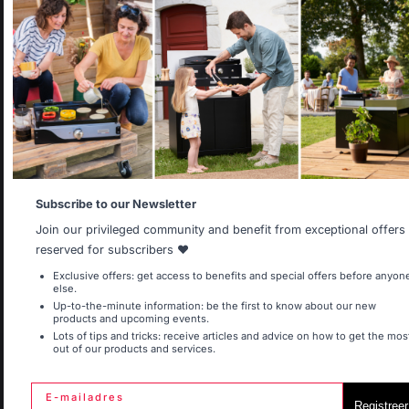
Select your country
It appears that you are trying to access a product catalog
Behoud van Franse
Banen met respect
that does not correspond to the one for your country.
vakkennis
voor mensen
Select another delivery country
Gratis bezorging op
Allemagne
Antilles
Lokale productie
Subscribe to our Newsletter
bestellingen van 250 €
behouden
of meer
Join our privileged community and benefit from exceptional offers
reserved for subscribers ❤️
Belgique
Canada
Exclusive offers: get access to benefits and special offers before anyon
else.
Up-to-the-minute information: be the first to know about our new
products and upcoming events.
Lots of tips and tricks: receive articles and advice on how to get the mos
out of our products and services.
Espagne
France
E-mailadres
Registreer