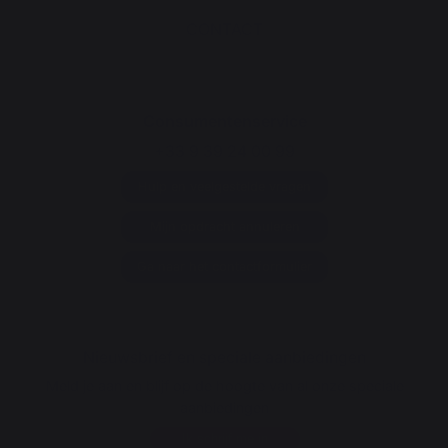
CONTACT
Consumentenservice
+33 9 39 24 00 99
Hulp en veelgestelde vragen
Mijn opdracht annuleren
Ga naar het contactformulier
Nieuwsbrief en speciale aanbiedingen
Meld je aan en blijf op de hoogte van al onze speciale
aanbiedingen
Ik schrijf me in