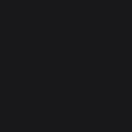
Cookiebeleid en
vertrouwelijkheid van
gegevens
Reglement van de prijsvraag
Cookies beheren
PRODUCTEN
Koken
Planchas
Barbecues
Buitenkeukens
Pizzaovens
Vuurkorf