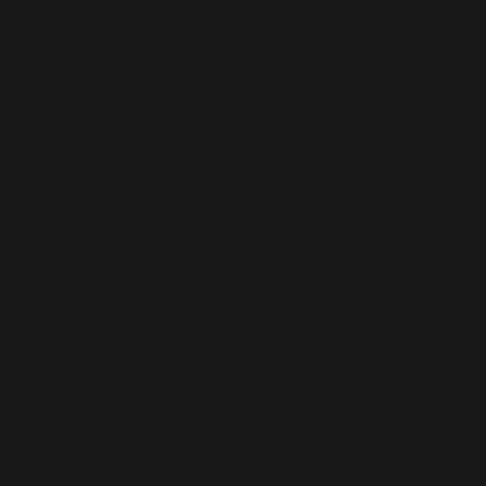
Workshop voor fijnproevers
Nieuws
Evenementen bij jou in de buurt
Serviceatelier
Levenslange garantie
Arrangement voor revisie
Downloaden
Workshop adviezen
De juiste plancha kiezen