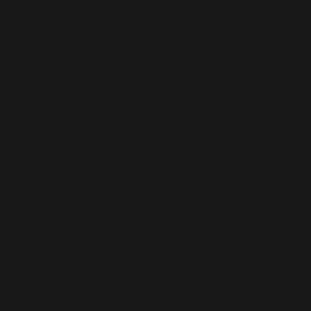
Gemaakt van PVC-gecoat polyester.
Beschermt uw kookapparaat tegen stof en
weersinvloeden.
Op een droge plaats gebruiken.
Voorzien van een trekkoord.
Past op de EXCLUSIVE EDITION bakplaat
Afmetingen: 114 x 53,3 x 98,3 cm
Gewicht: 1,6 kg
Meer
Voorzien van een trekkoord.