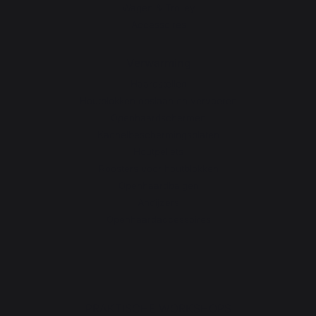
Wagen & Trolley
Accessoires
Verwarming
Haardstellen
Houtblokken opslaan en vervoeren
Openhaardschermen
Kachelbeschermingsplaten
Houtpellets
Roosters voor houtblokken
Openhaardbalgen
Andijzers
Openhaardaccessoires
PRAKTISCHE WORKSHOPS