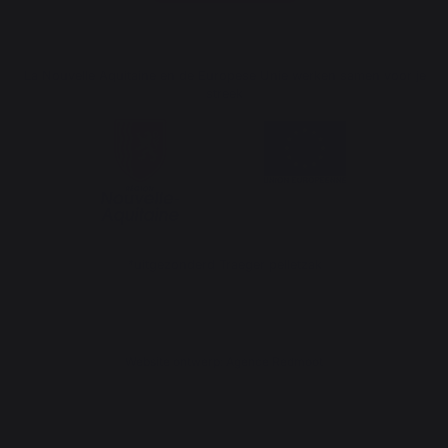
La Nouvelle Aquitaine en de Europese Unie werken samen voor je
streek
*uitgezonderd Traeger pelletzak
Website ontwerp: Agence Redmoot