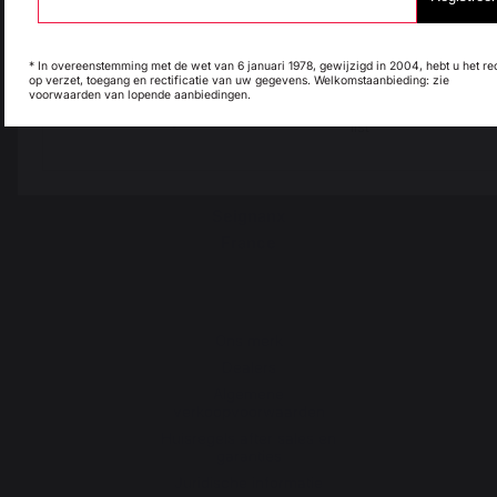
Italie
Luxembourg
* In overeenstemming met de wet van 6 januari 1978, gewijzigd in 2004, hebt u het re
op verzet, toegang en rectificatie van uw gegevens. Welkomstaanbieding: zie
Land wijzigen
voorwaarden van lopende aanbiedingen.
My country is not in
Pays-Bas
list
30 rue Ambroise 1
40390 St Martin de
Seignanx
France
Ons merk
Dealers
Algemene
verkoopvoorwaarden
Huisregels after sales en
garanties
Juridische informatie