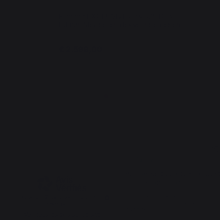
Plancha EXCLUSIVE Gas 375 Duo
Edition Meubel en deksel inbegrepen
€ 2.599,00
Op voorraad
5
5
/
5
/
5
Avis vérifié
Bon rapport qualité prix, c’est
ce que j’attendais
Avis du
26/10/2025
, suite à une
Basé sur
2
avis soumis à un
expérience du
10/10/2025
par
contrôle
Yves S.
Voir tous les avis sur ce site