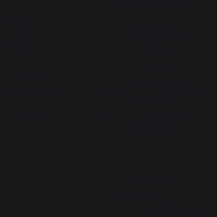
Signaler
Utile
(0)
5
étoiles
2
4
étoiles
0
Réponse de
3
étoiles
0
lemarquier.com
2
étoiles
0
Bonjour,

1
étoile
0
Nous vous 
remercions 
Trier les avis
sincèrement 
pour votre retour 
positif !

Cordialement.

L’équipe 
lemarquier
5
/
5
Avis vérifié
Super !
Avis du
01/06/2025
, suite à une
expérience du
15/05/2025
par