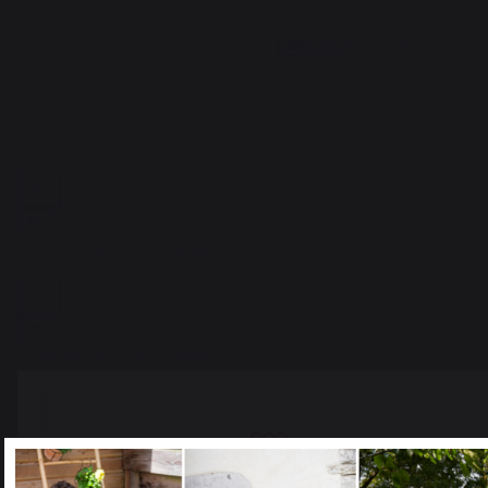
Christophe C.
Signaler
Utile
(0)
1
Toevoegen aan winkelwagen