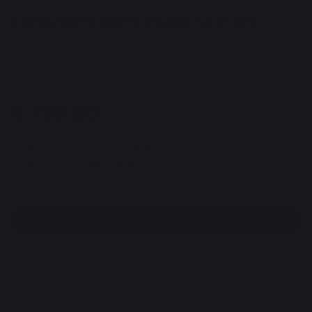
EXCLUSIEVE EDITIE PLANCHA-HOES
ART. : AGR142 / EAN13 : 3339380174214
1 meningen
€ 119,00
Beschikbaar binnen 7 dagen
100% beveiligde betaling
Een verkoper vinden
DESCRIPTION