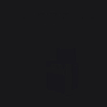
DENK EROVER NA :
Compatibele accessoires voor EXCLUSIEVE EDITIE
PLANCHA-HOES
Nieuw