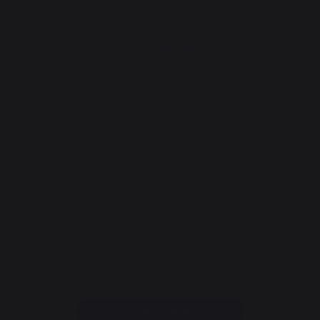
Garantie à vie
Forfait de remise en état
Téléchargements
Atelier Conseils
Bien choisir sa plancha
CONTACT
Service consommateur
+33 9 39 24 00 99
Rubrique d'aide et FAQ