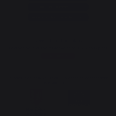
Annuler ma commande
Accéder au formulaire de contact
Newsletter et bons plans
Inscrivez-vous et soyez informé de tous nos bons plans
Je m'inscris
La Nouvelle Aquitaine et l'Union Européenne agissent ensemble
pour votre territoire