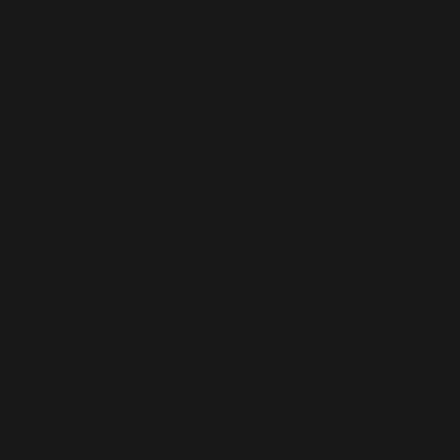
Granulés
Grilles porte-bûches
Soufflets pour cheminée
Chenets
Accessoires de cheminée
ATELIERS PRATIQUE
Atelier Gourmand
Actualités
Animations près de chez vous
Atelier Service