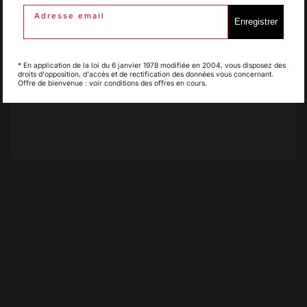
40390 St Martin de
Adresse email
Seignanx
Enregistrer
France
Italie
Luxembourg
* En application de la loi du 6 janvier 1978 modifiée en 2004, vous disposez des
droits d'opposition, d'accès et de rectification des données vous concernant.
Offre de bienvenue : voir conditions des offres en cours.
Notre marque
My country is not in
Revendeurs
Pays-Bas
list
Conditions générales de
ventes
Charte SAV & Garanties
Mentions légales
Politique des cookies et
confidentialité des données
Réglement des concours
Gérer les cookies