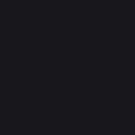
Chariot à bûches Fjord Noir
REF : CRB100E13P / EAN13 : 3339380175273
314,90 €
Disponible sous 7 jours
Frais de port offert !
Paiement 100% sécurisé
Trouvez un revendeur
DESCRIPTION