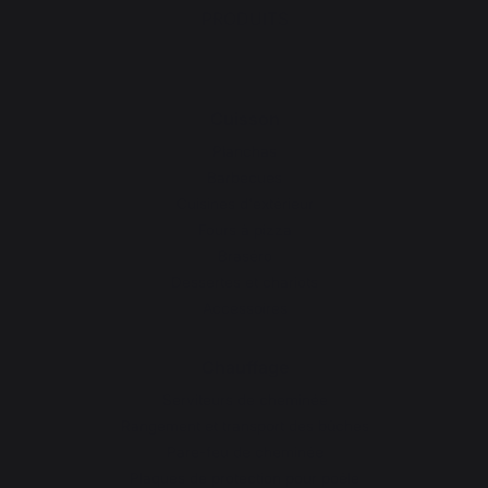
PRODUITS
Cuisson
Planchas
Barbecues
Cuisines d'extérieur
Fours à pizza
Braséro
Dessertes et chariots
Accessoires
Chauffage
Serviteurs de cheminée
Rangement et transport des bûches
Pare-feu de cheminée
Plaques de protection pour poêle