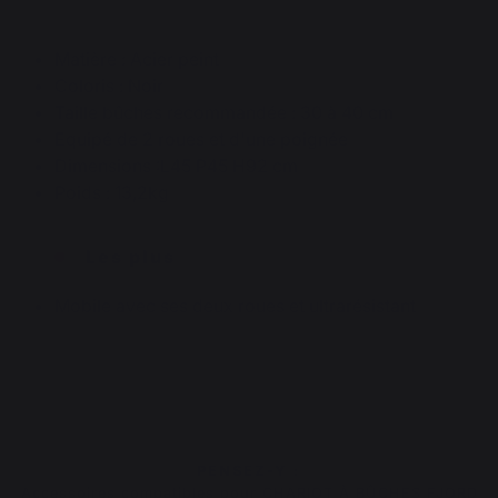
Matière : Acier peint
Coloris : Noir
Taille bûches recommandée : 30 à 40 cm
Equipé de 2 roues et d'une poignée
Dimensions :L45 P45 H92 cm
Poids : 13,2kg
Les plus
Mobile avec ses deux roues et ultrarésistant
PENSEZ-Y :
Accessoires compatibles pour CHARIOT À BÛCHES FJORD