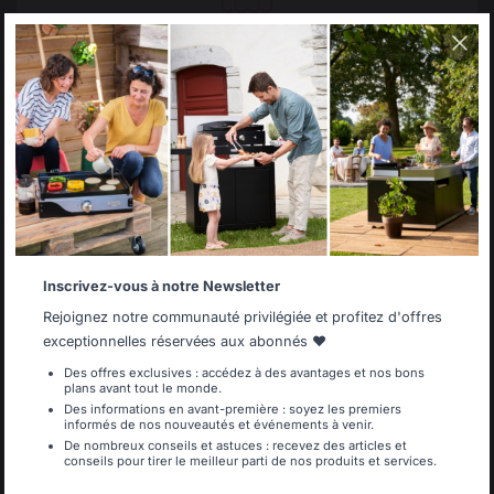
Frais de port offerts à
Production locale
partir de 250 € de
maintenue
Select your country
commande
It appears that you are trying to access a product
catalog that does not correspond to the one for your
country.
Select another delivery country
Inscrivez-vous à notre Newsletter
Allemagne
Antilles
Rejoignez notre communauté privilégiée et profitez d'offres
exceptionnelles réservées aux abonnés ❤️
Des offres exclusives : accédez à des avantages et nos bons
plans avant tout le monde.
Belgique
Canada
Changer de pays
Des informations en avant-première : soyez les premiers
informés de nos nouveautés et événements à venir.
De nombreux conseils et astuces : recevez des articles et
conseils pour tirer le meilleur parti de nos produits et services.
30 rue Ambroise 1
Espagne
France