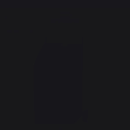
Frais de port offerts à partir de 250,00 €*
Chauffage
Rangement et transport des bûches
Range-bûches