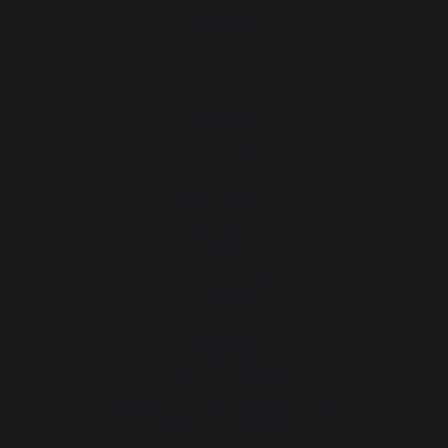
PRODUITS
Cuisson
Planchas
Barbecues
Cuisines d'extérieur
Fours à pizza
Braséro
Dessertes et chariots
Accessoires
Chauffage
Serviteurs de cheminée
Rangement et transport des bûches
Pare-feu de cheminée