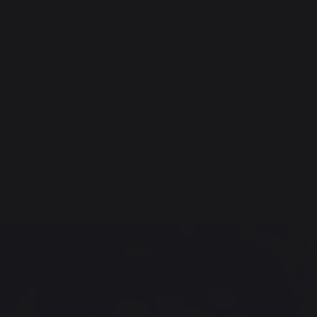
1995
Lancement de la première plancha
L’idée de la plancha est née de l’observation du
système de cuisson utilisé dans les fêtes de village de
la région. Un simple réchaud (utilisé pour stériliser les
conserves faites maison) et une plaque de métal
permettent aux habitants de cuisiner. La maison LE
MARQUIER ne tarde pas à développer ce système de
cuisson pour le consommateur et à le faire connaître
rapidement sous le nom de plancha en France.