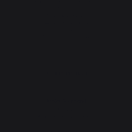
Plaques de protection pour poêle
Granulés
Grilles porte-bûches
Soufflets pour cheminée
Chenets
Accessoires de cheminée
ATELIERS PRATIQUE
Atelier Gourmand
Actualités
Animations près de chez vous