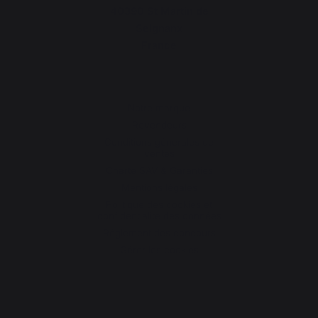
40390 St Martin de
Seignanx
France
Notre marque
Revendeurs
Conditions générales de
ventes
Charte SAV & Garanties
Mentions légales
Politique des cookies et
confidentialité des données
Réglement des concours
Gérer les cookies