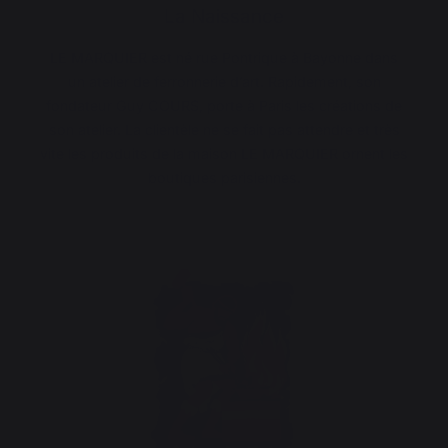
La Naissance
LE MARQUIER est né rue Pontrique à Bayonne dans
un atelier de ferronnerie d’art. Rapidement, son
fondateur Guy COURS, porte à Paris les créations de
son atelier. La clientèle ne se fait pas attendre et très
vite les produits de la maison LE MARQUIER ornent les
boutiques parisiennes.