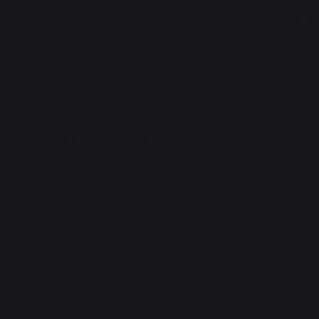
ACCUEIL
QUALITÉ
SAVOIR-FAIRE
HISTOIRE
PARTENAIRES
Une vraie belle histoire
L’aventure de notre maison LE MARQUIER commence
en 1971, dans un atelier de ferronnerie d’art à Bayonne,
au cœur du Pays Basque, région de convivialité et
générosité par excellence.
1971