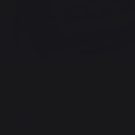
2013
La certification Origine France Garantie
LE MARQUIER affirme sa position de pionner et est fier
d’avoir obtenu le label Origine France Garantie pour la
fabrication de ses barbecues et planchas (à
l'exception des barbecues de la gamme VULCAIN
ACIER et TRAEGER). Un gage de qualité et de savoir-
faire !