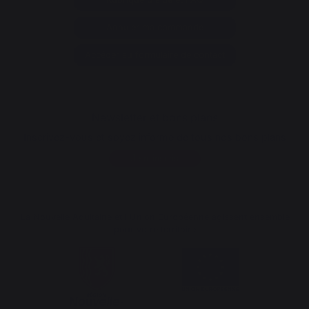
Annuler ma commande
Accéder au formulaire de contact
Newsletter et bons plans
Inscrivez-vous et soyez informé de tous nos bons plans
Je m'inscris
La Nouvelle Aquitaine et l'Union Européenne agissent ensemble
pour votre territoire