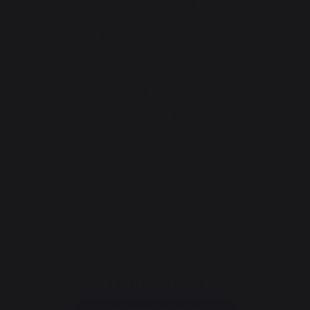
Atelier Service
Garantie à vie
Forfait de remise en état
Téléchargements
Atelier Conseils
Bien choisir sa plancha
CONTACT
Service consommateur
+33 9 39 24 00 99
Rubrique d'aide et FAQ