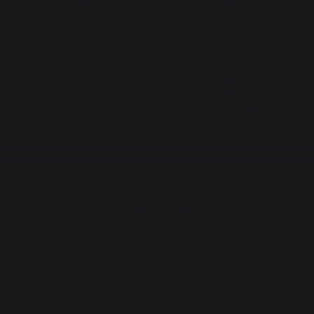
Frais de port offerts à
Production locale
partir de 250 € de
maintenue
commande
Changer de pays
30 rue Ambroise 1