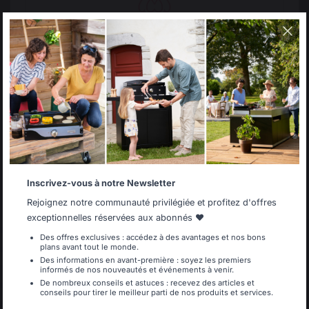
L’héritage
Régis FLUSIN et Bruno MABILLE, deux amis de longue
date aux profils complémentaires, reprennent les
Select your country
rênes de la maison LE MARQUIER en la rachetant le 1
er
It appears that you are trying to access a product
mars. Préserver le savoir-faire français est pour tous
catalog that does not correspond to the one for your
country.
les deux une ambition et une évidence !
Select another delivery country
Qui sont-ils ? Régis FLUSIN est à l’origine du
lancement de la marque de Barbecues Weber en
Europe. Bruno est l’ex-secrétaire Général des éditions
Gallimard.
Inscrivez-vous à notre Newsletter
Allemagne
Antilles
Rejoignez notre communauté privilégiée et profitez d'offres
exceptionnelles réservées aux abonnés ❤️
Des offres exclusives : accédez à des avantages et nos bons
plans avant tout le monde.
Belgique
Canada
Des informations en avant-première : soyez les premiers
informés de nos nouveautés et événements à venir.
De nombreux conseils et astuces : recevez des articles et
conseils pour tirer le meilleur parti de nos produits et services.
Espagne
France