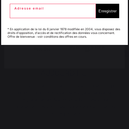
Adresse email
Enregistrer
Italie
Luxembourg
* En application de la loi du 6 janvier 1978 modifiée en 2004, vous disposez des
droits d'opposition, d'accès et de rectification des données vous concernant.
Offre de bienvenue : voir conditions des offres en cours.
My country is not in
Pays-Bas
list
AUJOURD’HUI
Toujours à taille humaine, la marque mûrit et grandit.
LE MARQUIER a adopté une nouvelle identité de
marque et reste fidèle à son ADN : Convivialité -
Excellence - Passion. C’est ce bel héritage qui en fait
une marque forte !