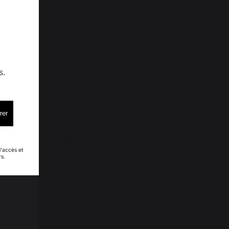
liments que pour le nettoyage.

s.
rer
5
6
7
d'accès et
rs.