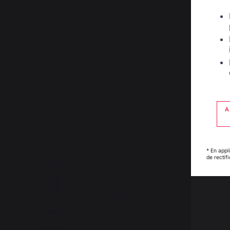
A
* En appl
de rectif