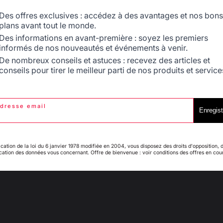
Signaler
Utile
(0)
Belgique
Canada
Des offres exclusives : accédez à des avantages et nos bons
plans avant tout le monde.
5
/
5
Des informations en avant-première : soyez les premiers
Avis vérifié
informés de nos nouveautés et événements à venir.
Espagne
France
Spatule très solide, fais bien le job aussi pour retourner les a
De nombreux conseils et astuces : recevez des articles et
Ustensile incontournable pour une plancha.
conseils pour tirer le meilleur parti de nos produits et service
Avis du
13/06/2021
, suite à une expérience du
06/05/2021
par
A.A.
Signaler
Utile
(0)
dresse email
Italie
Luxembourg
Enregist
1
2
3
4
ication de la loi du 6 janvier 1978 modifiée en 2004, vous disposez des droits d'opposition, 
ication des données vous concernant. Offre de bienvenue : voir conditions des offres en cou
My country is not in
Pays-Bas
list