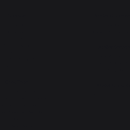
Cuisson
Atelier Gourma
Planchas
Actualités
Barbecues
Animations près de che
uisines d'extérieur
Fours à pizza
Atelier Service
Braséro
Garantie à vie
essertes et chariots
Forfait de remise en 
Accessoires
Téléchargements
Chauffage
Atelier Conseil
rviteurs de cheminée
Bien choisir sa plan
t et transport des bûches
re-feu de cheminée
 de protection pour poêle
Granulés
rilles porte-bûches