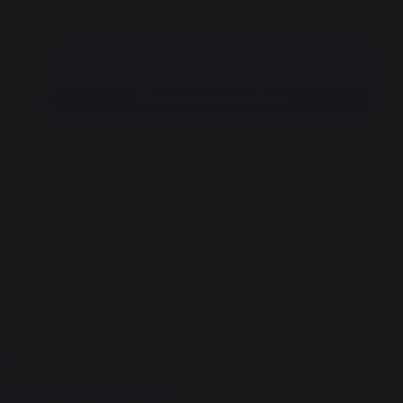
Ajouter au panier
Trouvez un revendeur
us
sistance thermique et aux