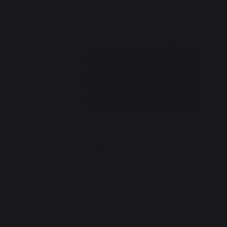
nd
Service consommateur
+33 9 39 24 00 99
z vous
Rubrique d'aide et FAQ
Annuler ma commande
Accéder au formulaire de contact
état
Newsletter et bons plans
s
Inscrivez-vous et soyez informé de tous nos
cha
bons plans
Je m'inscris