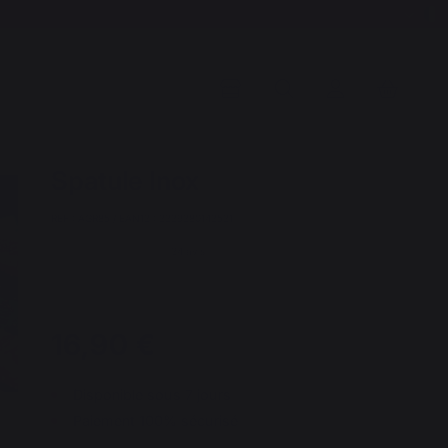
Spatule Inox
REF : AGR85 / EAN13 : 3339380143531
34 avis
16,90 €
Disponible sous 7 jours
Paiement 100% sécurisé