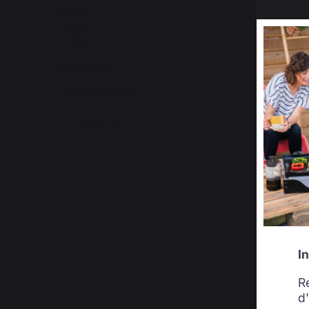
3
étoiles
0
2
étoiles
0
1
étoile
0
Trier les avis
I
R
d