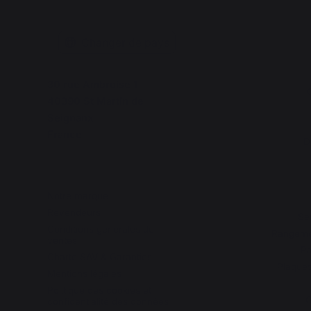
Changer de pays
30 rue Ambroise 1
C
40390 St Martin de
Seignanx
France
D
Notre marque
Revendeurs
Se
Conditions générales de
Rangemen
ventes
Pa
Charte SAV & Garanties
Plaques
Mentions légales
Politique des cookies et
G
confidentialité des données