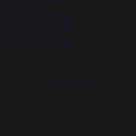
Voir toutes les photos
DESCRIPTION
Les pl
es aliments lors de la cuisson à la
Bonne ré