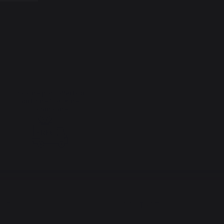
Frais de port offerts à
partir de 250 € de
commande
QUE
CONTACT