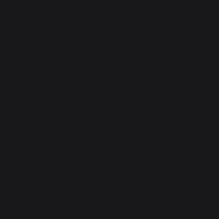
En inox.
Indispensable pour manipuler s
plancha.