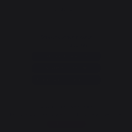
CONTACT
Service consommateur
+33 9 39 24 00 99
Rubrique d'aide et FAQ
Annuler ma commande
Accéder au formulaire de contact
Newsletter et bons plans
Inscrivez-vous et soyez informé de tous nos bons plans
Je m'inscris