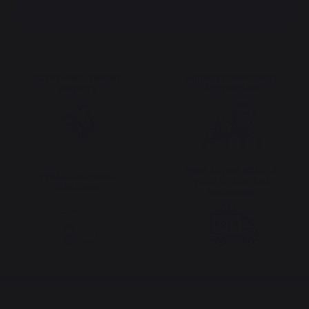
Ajouter au panier
Savoir-faire français
Emplois respectueux
préservé
des individus
Frais de port offerts à
Production locale
partir de 250 € de
maintenue
commande