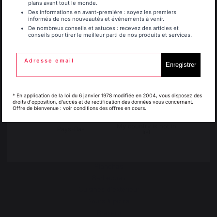
plans avant tout le monde.
Mentions légales
Belgique
Canada
Des informations en avant-première : soyez les premiers
Politique des cookies et
informés de nos nouveautés et événements à venir.
confidentialité des données
De nombreux conseils et astuces : recevez des articles et
Réglement des concours
conseils pour tirer le meilleur parti de nos produits et services.
Espagne
France
Gérer les cookies
Adresse email
Enregistrer
Italie
Luxembourg
* En application de la loi du 6 janvier 1978 modifiée en 2004, vous disposez des
droits d'opposition, d'accès et de rectification des données vous concernant.
PRODUITS
Offre de bienvenue : voir conditions des offres en cours.
My country is not in
Pays-Bas
list
Cuisson
Planchas
Barbecues
Cuisines d'extérieur
Fours à pizza
Braséro