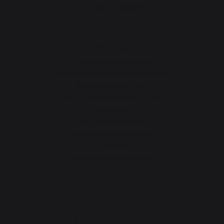
Dessertes et chariots
Accessoires
Chauffage
Serviteurs de cheminée
Rangement et transport des bûches
Pare-feu de cheminée
Plaques de protection pour poêle
Granulés
Grilles porte-bûches
Soufflets pour cheminée
Chenets
Accessoires de cheminée
ATELIERS PRATIQUE