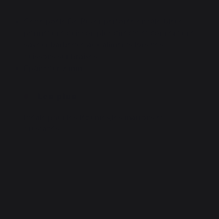
Cette poêle De Buyer perforée en tôle bleue
permet une cuisson plus directe et donnent une
saveur barbecue aux aliments lors des
cuissons sur braises.
Epaisseur 2 mm
Les plus
Idéale pour les légumes,les marrons et
crustacés