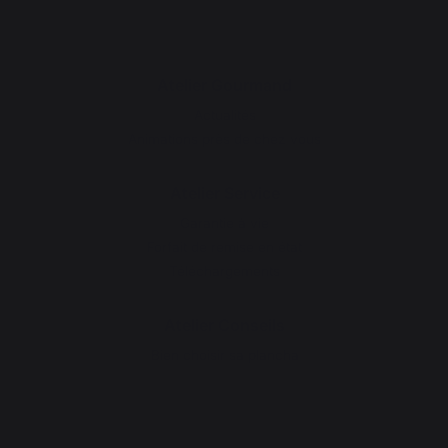
Atelier Gourmand
Actualités
Animations près de chez vous
Atelier Service
Garantie à vie
Forfait de remise en état
Téléchargements
Atelier Conseils
Bien choisir sa plancha