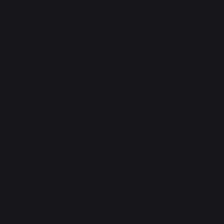
Poêle À Légumes Perforée Ø28cm
#Outdoor De Buyer
REF : 5490.00 / EAN13 : 3011245490003
44,90 €
Disponible sous 7 jours
Paiement 100% sécurisé
Trouvez un revendeur
DESCRIPTION