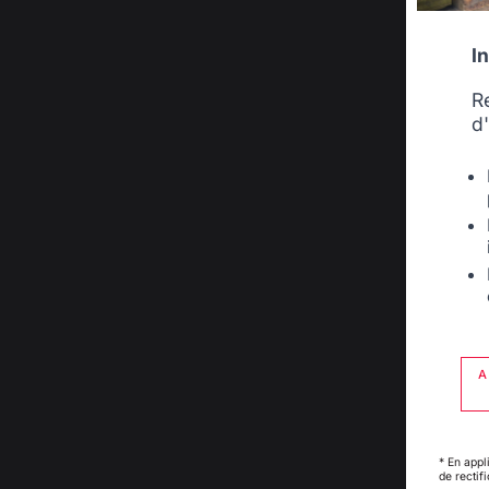
I
R
d
A
* En appl
de rectif