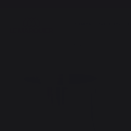
CUISSON
CHAUFFAGE
L
Cuisson
Accessoires
Ustensiles
Mug inox circulaire