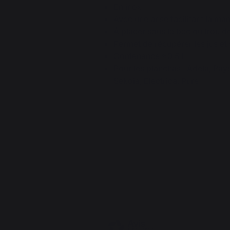
En inox
Avec une anse facilitant la man
À placer sous le bec ou trou d
Permet de récupérer les jus et
Contenance ≈0.5 L
Pour les planchas : Adela, Pay
Sekoia, Electrica, Pure
4.7
/
5