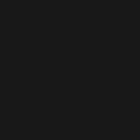
ipulation
e récupération de votre plaque de plancha
 sucs de cuisson
s Basque, Guethary, Socoa, Chistera, Guindilla, Ora, Milady, 
5
/
5
Avis vérifié
Très bien