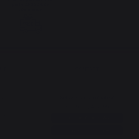
partir de 250 € de
commande
QUE
CONTACT
nd
Service consommateur
+33 9 39 24 00 99
z vous
Rubrique d'aide et FAQ
Annuler ma commande