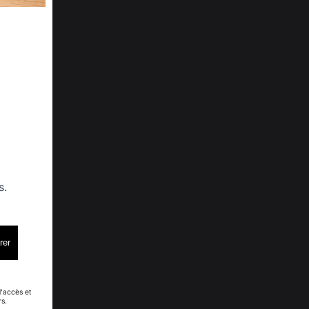
ntré avec des photos afin qu'il soit pris en 
/new
s.
rer
d'accès et
rs.