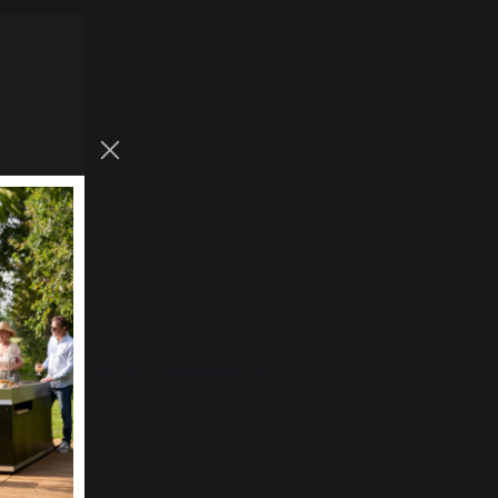
P.
ollée, j'ai donc dû en recommander un