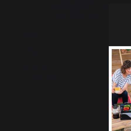
Basé sur
15
avis soumis à un
contrôle
Voir tous les avis sur ce site
5
étoiles
12
4
étoiles
2
3
étoiles
0
2
étoiles
1
1
étoile
0
Trier les avis