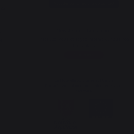
Accéder au formulaire de contact
état
Newsletter et bons plans
s
Inscrivez-vous et soyez informé de tous nos
cha
bons plans
Je m'inscris
La Nouvelle Aquitaine et l'Union
Européenne agissent ensemble pour votre
territoire