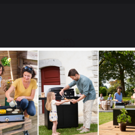
Avis du
24/07/2026
, suite à une expérience du
07/07/2026
par
Eric 
Signaler
Utile
(0)
5
/
5
Avis vérifié
Conforme à mon attente
Avis du
19/09/2023
, suite à une expérience du
25/08/2023
par
A.A.
Select your country
Signaler
Utile
(0)
It appears that you are trying to access a product catalog
that does not correspond to the one for your country.
2
/
5
Avis vérifié
Malheureusement pas très solide, l' anse s'est très vite déc
Select another delivery country
Avis du
30/06/2023
, suite à une expérience du
07/06/2023
par
A.A.
Signaler
Utile
(0)
Réponse de
lemarquier.com