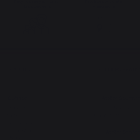
Emplois respectueux
Production locale
des individus
maintenue
PRODUITS
ATELIERS PRATI
Cuisson
Atelier Gourma
Planchas
Actualités
Barbecues
Animations près de che
uisines d'extérieur
Fours à pizza
Atelier Service
Braséro