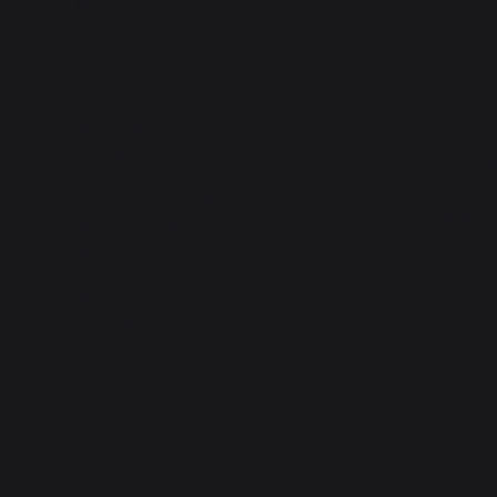
France
D
Notre marque
Revendeurs
Se
Conditions générales de
Rangemen
ventes
Pa
Charte SAV & Garanties
Plaques
Mentions légales
Politique des cookies et
G
confidentialité des données
Sou
Réglement des concours
Gérer les cookies
Acc