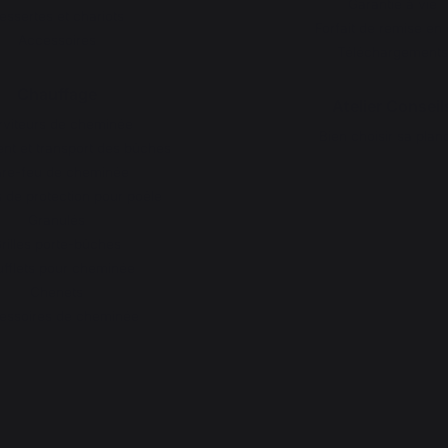
Garantie à vie
essertes et chariots
Forfait de remise en 
Accessoires
Téléchargements
Chauffage
Atelier Conseil
rviteurs de cheminée
Bien choisir sa plan
t et transport des bûches
re-feu de cheminée
 de protection pour poêle
Granulés
rilles porte-bûches
fflets pour cheminée
Chenets
essoires de cheminée