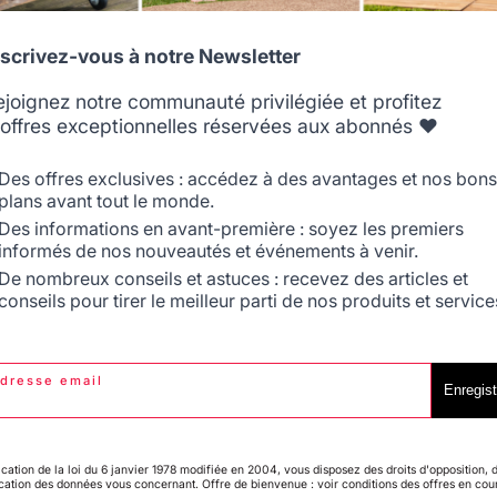
Bonjour,

Allemagne
Antilles
nscrivez-vous à notre Newsletter
Vous pouvez contacter notre SAV pour le problème renco
charge. 

ejoignez notre communauté privilégiée et profitez
https://maisonlemarquier.zendesk.com/hc/fr/requests
'offres exceptionnelles réservées aux abonnés ❤️
Belgique
Canada
Des offres exclusives : accédez à des avantages et nos bons
5
/
5
plans avant tout le monde.
Avis vérifié
Des informations en avant-première : soyez les premiers
Tres bien
informés de nos nouveautés et événements à venir.
Espagne
France
Avis du
09/06/2023
, suite à une expérience du
24/05/2023
par
A.A.
De nombreux conseils et astuces : recevez des articles et
conseils pour tirer le meilleur parti de nos produits et service
Signaler
Utile
(0)
5
/
5
dresse email
Italie
Luxembourg
Enregist
Avis vérifié
nickel
Avis du
13/08/2021
, suite à une expérience du
27/07/2021
par
A.A.
ication de la loi du 6 janvier 1978 modifiée en 2004, vous disposez des droits d'opposition, 
ication des données vous concernant. Offre de bienvenue : voir conditions des offres en cou
My country is not in