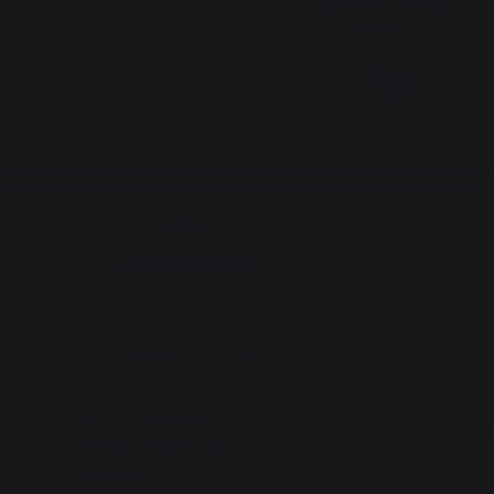
Savoir-faire français
préservé
Changer de pays
30 rue Ambroise 1
C
40390 St Martin de
Seignanx