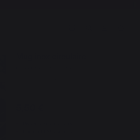
Mug inox circulaire
REF : AGR10 / EAN13 : 3339380075474
15 avis
5,50 €
Disponible sous 7 jours
Paiement 100% sécurisé