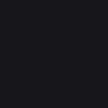
En inox.
Equipée d’une poignée avec thermomètre
intégré et d’une partie vitrée supérieure qui
vous permettent de contrôler la température
sous cloche et de surveiller la cuisson à
l’étouffée de vos aliments.
Maintient les plats au chaud.
Diamètre : 33cm Hauteur : 15cm.
Les plus
Thermomètre intégré et partie supérieure
vitrée