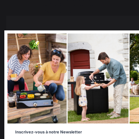
confidentialité des données
Réglement des concours
Gérer les cookies
PRODUITS
Select your country
It appears that you are trying to access a product catalo
correspond to the one for your country.
Cuisson
Select another delivery country
Planchas
Barbecues
Cuisines d'extérieur
Allemagne
Antilles
Fours à pizza
Braséro
Inscrivez-vous à notre Newsletter
Dessertes et chariots