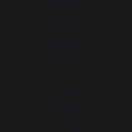
Changer de pays
30 rue Ambroise 1
40390 St Martin de
Seignanx
France
Notre marque
Revendeurs
Conditions générales de
ventes
Charte SAV & Garanties
Mentions légales
Politique des cookies et