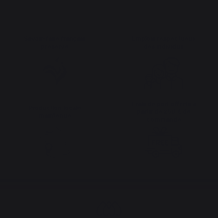
Savoir-faire français
Emplois respectueux
préservé
des individus
Frais de port offerts à
Production locale
partir de 250 € de
maintenue
commande