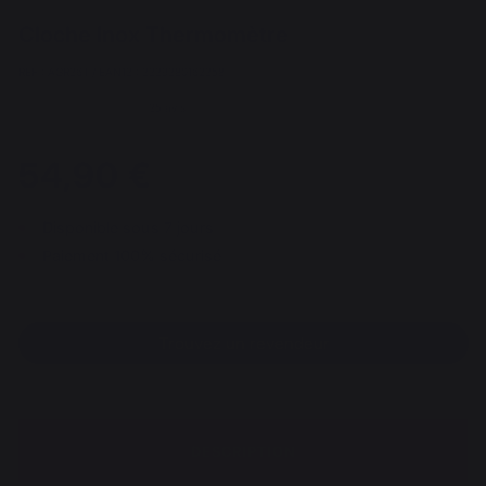
Cloche Inox Thermomètre
REF : AGR36T / EAN13 : 3339380162358
35 avis
54,90 €
Disponible sous 7 jours
Paiement 100% sécurisé
Trouvez un revendeur
DESCRIPTION