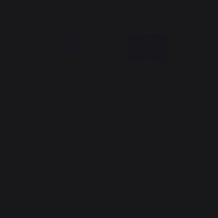
La Nouvelle Aquitaine et l'Union Européenne agissent ensemble
pour votre territoire
*hors sac de pellets Traeger
Création du site internet : Agence Redmoot