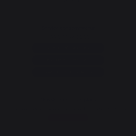
CONTACT
Service consommateur
+33 9 39 24 00 99
Rubrique d'aide et FAQ
Annuler ma commande
Accéder au formulaire de contact
Newsletter et bons plans
Inscrivez-vous et soyez informé de tous nos bons plans
Je m'inscris