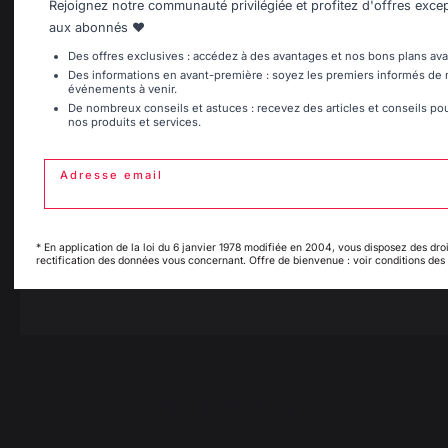
Rejoignez notre communauté privilégiée et profitez d'offres exce
Accessoires
Belgique
Canada
aux abonnés ❤️
Des offres exclusives : accédez à des avantages et nos bons plans ava
Chauffage
Des informations en avant-première : soyez les premiers informés de
événements à venir.
Serviteurs de cheminée
Espagne
France
De nombreux conseils et astuces : recevez des articles et conseils pour 
Rangement et transport des bûches
nos produits et services.
Pare-feu de cheminée
Plaques de protection pour poêle
Adresse email
Italie
Luxembourg
Granulés
Grilles porte-bûches
Soufflets pour cheminée
* En application de la loi du 6 janvier 1978 modifiée en 2004, vous disposez des droi
Chenets
rectification des données vous concernant. Offre de bienvenue : voir conditions des 
My country is not i
Pays-Bas
list
Accessoires de cheminée
ATELIERS PRATIQUE