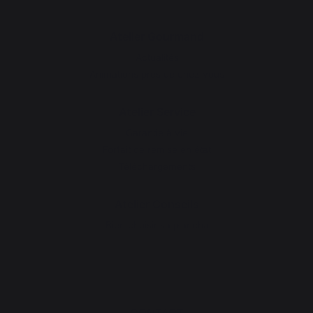
Atelier Gourmand
Actualités
Animations près de chez vous
Atelier Service
Garantie à vie
Forfait de remise en état
Téléchargements
Atelier Conseils
Bien choisir sa plancha