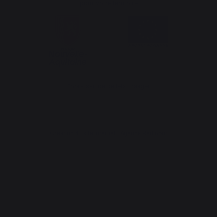
pour votre territoire
*hors sac de pellets Traeger
Création du site internet : Agence Redmoot