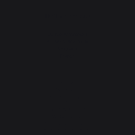
Changer de pays
30 rue Ambroise 1
40390 St Martin de
Seignanx
France
Notre marque
Revendeurs
Conditions générales de
ventes
Charte SAV & Garanties
Mentions légales
Politique des cookies et
confidentialité des données