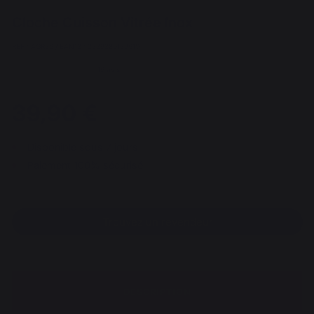
Cloche Cuisson Vitrée Inox
REF : AGR36 / EAN13 : 3339380129610
46 avis
39,90 €
Disponible sous 7 jours
Paiement 100% sécurisé
Trouvez un revendeur
DESCRIPTION