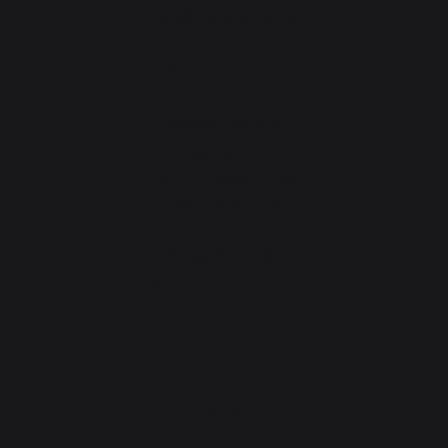
Atelier Gourmand
Actualités
Animations près de chez vous
Atelier Service
Garantie à vie
Forfait de remise en état
Téléchargements
Atelier Conseils
Bien choisir sa plancha
CONTACT