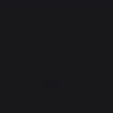
Frais de port offerts à partir de 250,00 €*
Cuisson
Accessoires
Ustensiles