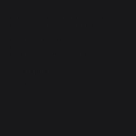
Cloche cuisson vitrée inox LE MARQUIER.
Equipée d’une poignée et d’une partie vitrée
supérieure.
Permet la cuisson à l’étouffée.
Maintient les aliments au chaud.
Diamètre : 27cm Hauteur : 15cm.
Les plus
Idéal pour maintenir au chaud
4.7
5
/
5
/
5