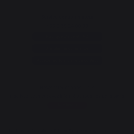
Service consommateur
+33 9 39 24 00 99
Rubrique d'aide et FAQ
Annuler ma commande
Accéder au formulaire de contact
Newsletter et bons plans
Inscrivez-vous et soyez informé de tous nos bons plans
Je m'inscris
La Nouvelle Aquitaine et l'Union Européenne agissent ensemble