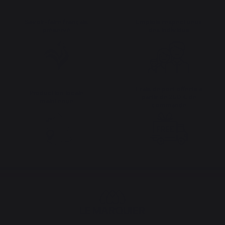
Savoir-faire français
Emplois respectueux
préservé
des individus
Frais de port offerts à
Production locale
partir de 250 € de
maintenue
commande