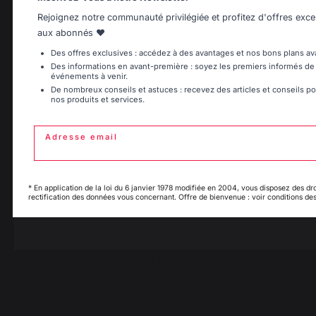
Chauffage
Rejoignez notre communauté privilégiée et profitez d'offres exce
Belgique
Canada
aux abonnés ❤️
Serviteurs de cheminée
Des offres exclusives : accédez à des avantages et nos bons plans av
Rangement et transport des bûches
Des informations en avant-première : soyez les premiers informés d
Pare-feu de cheminée
événements à venir.
Espagne
France
Plaques de protection pour poêle
De nombreux conseils et astuces : recevez des articles et conseils pour
nos produits et services.
Granulés
Grilles porte-bûches
Adresse email
Italie
Luxembourg
Soufflets pour cheminée
Chenets
Accessoires de cheminée
* En application de la loi du 6 janvier 1978 modifiée en 2004, vous disposez des dro
rectification des données vous concernant. Offre de bienvenue : voir conditions des
My country is not 
Pays-Bas
list
ATELIERS PRATIQUE