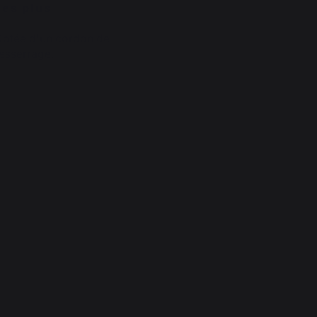
Les plus
Dotée d'un cordon de
resserrage.