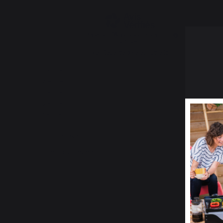
Basé sur
16
avis soumis à un
contrôle
Voir tous les avis sur ce site
5
étoiles
14
4
étoiles
2
3
étoiles
0
2
étoiles
0
1
étoile
0
Trier les avis