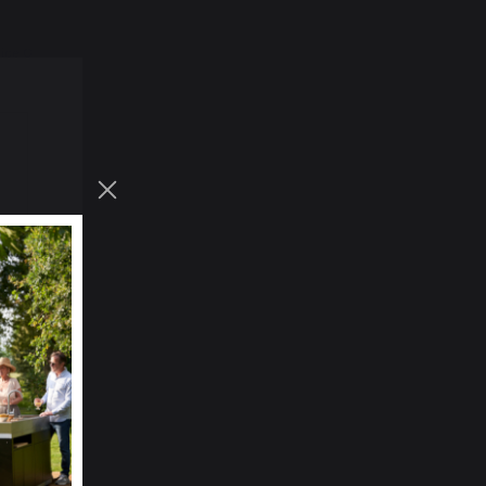
ice G.
M.
o D.