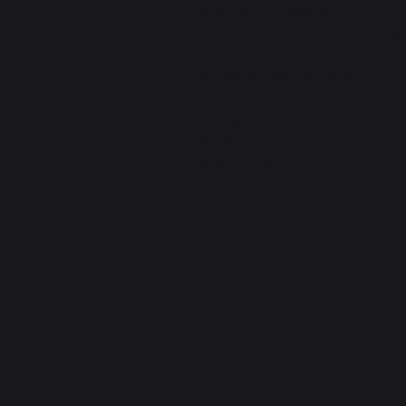
En polyester enduit PVC.
S’utilise pour protéger votre a
intempéries
A utiliser dans un endroit sec.
Dotée d'un cordon de resserr
S’adapte aux planchas sur char
Dimensions : 80 x 60 x 95cm
Poids : 1.6kg
4.9
/
5