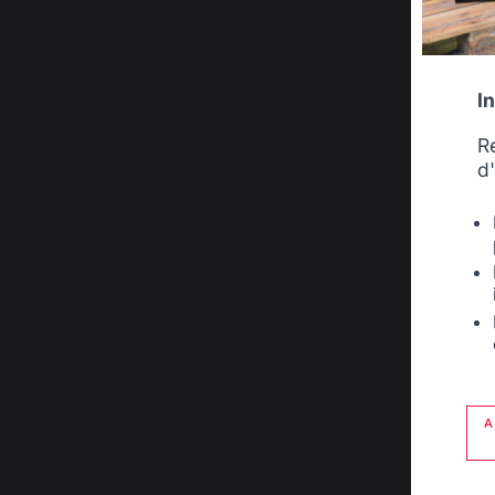
I
R
d
A