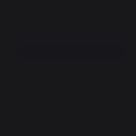
Disponible sous 7 jours
Paiement 100% sécurisé
Ajouter au panier
Trouvez un revendeur