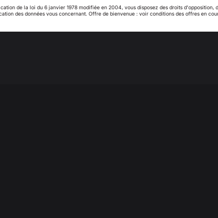
ication de la loi du 6 janvier 1978 modifiée en 2004, vous disposez des droits d'opposition, 
super qualité !
ication des données vous concernant. Offre de bienvenue : voir conditions des offres en cou
My country is not in
Pays-Bas
list
Avis du
25/07/2025
, suite à une expérience du
04/07/2025
par
Marie
Signaler
Utile
(4)
1
2