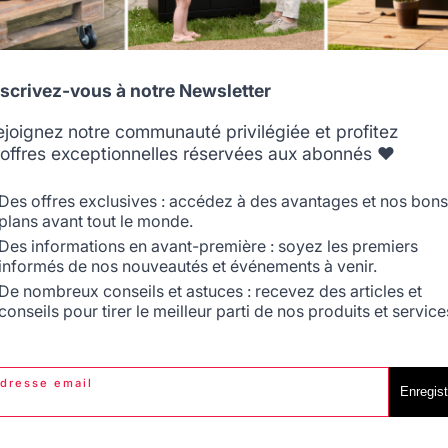
5
/
5
Allemagne
Antilles
Avis vérifié
nscrivez-vous à notre Newsletter
La housse s'adapte parfaitement à notre plancha. Très deperla
ejoignez notre communauté privilégiée et profitez
Avis du
28/11/2025
, suite à une expérience du
12/11/2025
par
Patricia
'offres exceptionnelles réservées aux abonnés ❤️
Signaler
Utile
(1)
Belgique
Canada
Des offres exclusives : accédez à des avantages et nos bons
plans avant tout le monde.
Réponse de
lemarquier.com
Des informations en avant-première : soyez les premiers
Bonjour, 

informés de nos nouveautés et événements à venir.
Espagne
France
Merci pour votre avis ! Nous sommes ravis d'apprendre
De nombreux conseils et astuces : recevez des articles et
plancha et qu'elle répond à vos attentes en termes de 
conseils pour tirer le meilleur parti de nos produits et service
Cordialement.

L’équipe lemarquier
dresse email
Italie
Luxembourg
Enregist
5
/
5
Avis vérifié