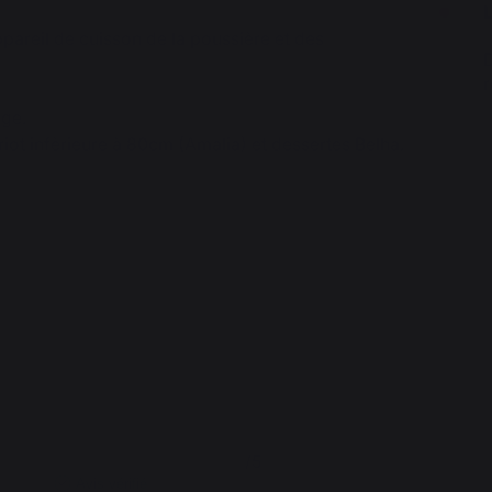
ppareil de cuisson de la poussière et des
age.
iot infèrieure à 80cm (Amalia) et dessertes Belha.
5
/
5
Avis vérifié