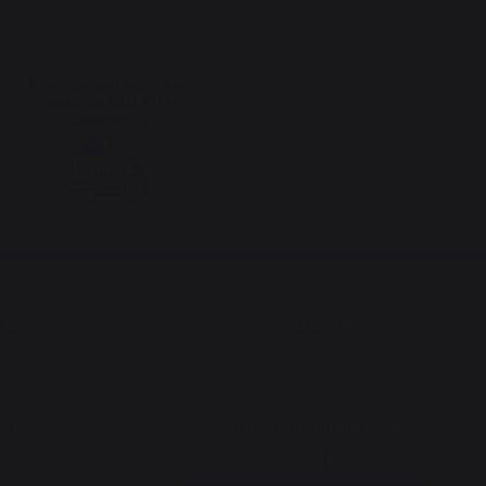
Frais de port offerts à
partir de 250 € de
commande
QUE
CONTACT
nd
Service consommateur
+33 9 39 24 00 99