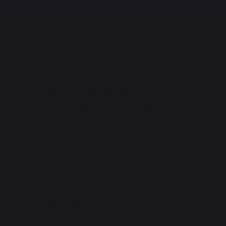
Housse Ensemble Plancha
Sur Chariot Ou Desserte Larg
80 cm Max
REF : AGR73A / EAN13 : 3339380163621
16 avis
69,90 €