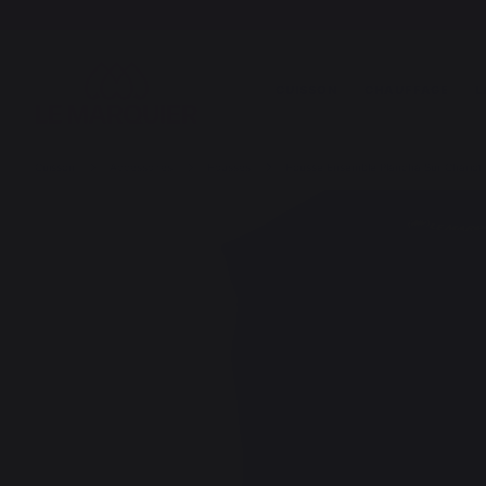
CUISSON
CHAUFFAGE
L
Cuisson
Accessoires
Housses
Housse Ensemble Plancha Sur Chariot