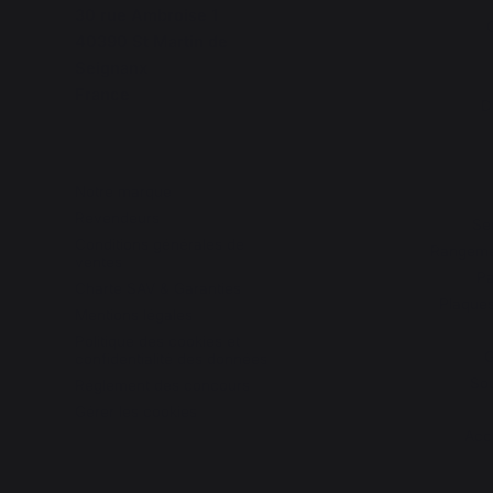
30 rue Ambroise 1
C
40390 St Martin de
Seignanx
France
D
Notre marque
Revendeurs
Se
Conditions générales de
Rangemen
ventes
Pa
Charte SAV & Garanties
Plaques
Mentions légales
Politique des cookies et
G
confidentialité des données
Sou
Réglement des concours
Gérer les cookies
Acc