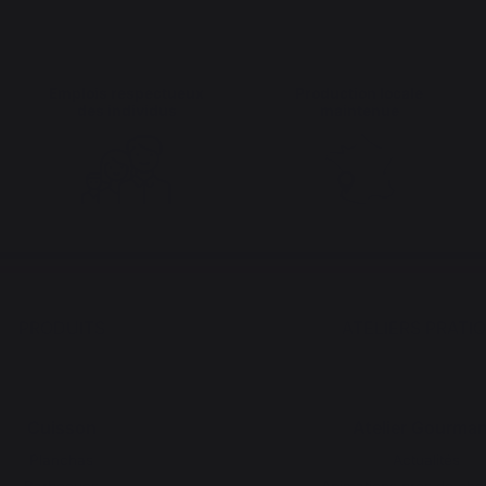
Emplois respectueux
Production locale
des individus
maintenue
PRODUITS
ATELIERS PRATI
Cuisson
Atelier Gourma
Planchas
Actualités