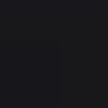
Frais de port offerts à partir de 250,00 €*
A MARQUE
L'EXPÉRIENCE
BONS PLANS
 Ou Desserte Larg 80 cm Max