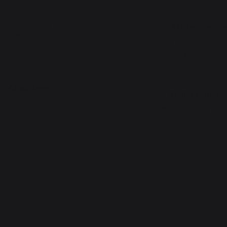
Barbecues
Animations près de che
uisines d'extérieur
Fours à pizza
Atelier Service
Braséro
Garantie à vie
essertes et chariots
Forfait de remise en 
Accessoires
Téléchargements
Chauffage
Atelier Conseil
rviteurs de cheminée
Bien choisir sa plan
t et transport des bûches
re-feu de cheminée
 de protection pour poêle
Granulés
rilles porte-bûches
fflets pour cheminée
Chenets
essoires de cheminée