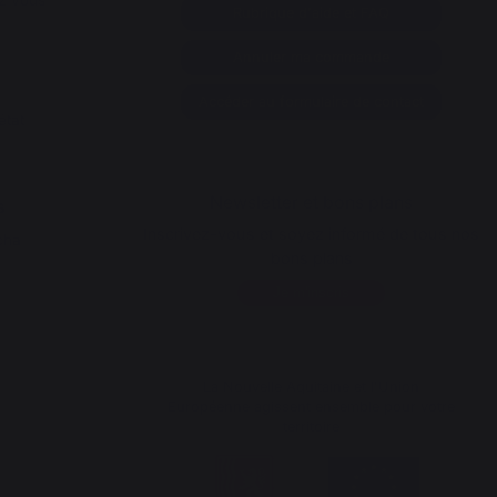
z vous
Rubrique d'aide et FAQ
Annuler ma commande
Accéder au formulaire de contact
état
Newsletter et bons plans
s
Inscrivez-vous et soyez informé de tous nos
cha
bons plans
Je m'inscris
La Nouvelle Aquitaine et l'Union
Européenne agissent ensemble pour votre
territoire