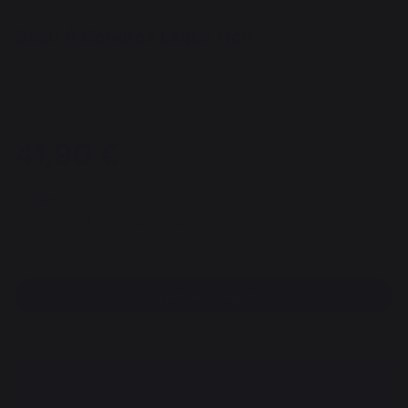
Seau À Cendres Laqué Noir
REF : ACC300 / EAN13 : 3339380064478
5 avis
41,90 €
Disponible sous 7 jours
Paiement 100% sécurisé
Trouvez un revendeur
DESCRIPTION