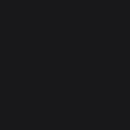
met tout en 
œuvre pour faire 
partir les 
commandes 
dans le délai 
initialement 
prévu pour 
satisfaire nos 
clients.
3
/
5
Avis vérifié
Le seau est très bien, mais il lu
manque un couvercle.
Avis du
18/03/2020
, suite à une
expérience du
06/03/2020
par
A.A.
Signaler
Utile
(0)
1