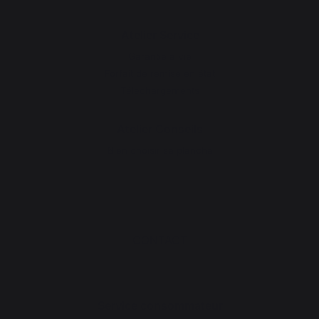
Atelier Service
Garantie à vie
Forfait de remise en état
Téléchargements
Atelier Conseils
Bien choisir sa plancha
CONTACT
Service consommateur