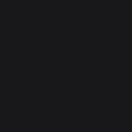
PRODUITS
Cuisson
Planchas
Barbecues
Cuisines d'extérieur
Fours à pizza
Braséro
Dessertes et chariots
Accessoires
Chauffage
Serviteurs de cheminée