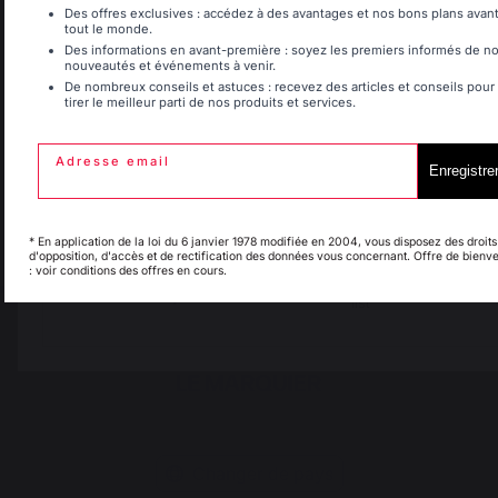
Belgique
Canada
Des offres exclusives : accédez à des avantages et nos bons plans avan
tout le monde.
Des informations en avant-première : soyez les premiers informés de n
nouveautés et événements à venir.
De nombreux conseils et astuces : recevez des articles et conseils pour
tirer le meilleur parti de nos produits et services.
Espagne
France
Frais de port offerts à
Production locale
partir de 250 € de
maintenue
commande
Adresse email
Enregistre
Italie
Luxembourg
* En application de la loi du 6 janvier 1978 modifiée en 2004, vous disposez des droits
d'opposition, d'accès et de rectification des données vous concernant. Offre de bienv
: voir conditions des offres en cours.
My country is not in
Pays-Bas
list
Changer de pays