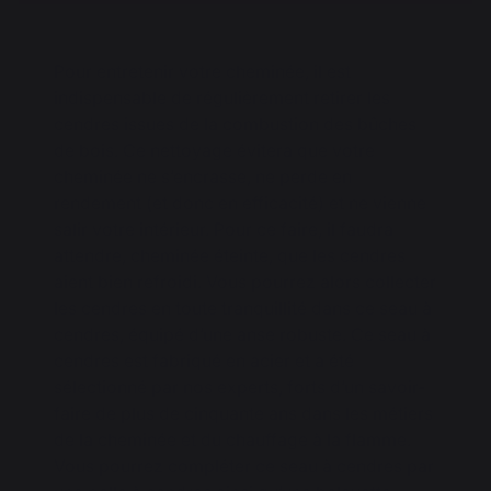
Pour entretenir votre cheminée, il est
indispensable de régulièrement retirer les
cendres issues de la combustion des bûches
de bois. Ce nettoyage évitera que votre
cheminée ne s’encrasse, ne perde en
rendement (et donc en efficacité) et ne vienne
salir votre intérieur. Pour ce faire, il faudra
attendre, cheminée éteinte, que les cendres
aient bien refroidi. Vous pourrez alors collecter
les cendres en toute tranquillité dans ce seau à
cendres, équipé d’une anse robuste. Ce seau à
cendres est fabriqué en acier et a été
sélectionné par nos experts, forts d’un savoir-
faire de plus de cinquante ans dans les métiers
de la cheminée et du chauffage à la flamme.
Vous pourrez compléter ce seau à cendres par