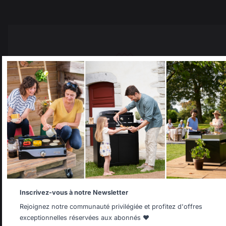
Select your country
It appears that you are trying to access a product catalog
that does not correspond to the one for your country.
Select another delivery country
Ajouter au panier
Allemagne
Antilles
Inscrivez-vous à notre Newsletter
Rejoignez notre communauté privilégiée et profitez d'offres
Savoir-faire français
Emplois respectueux
exceptionnelles réservées aux abonnés ❤️
préservé
des individus