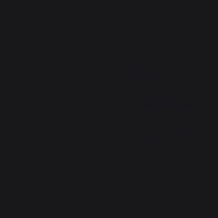
au top vraiment super depuis 
Trier les avis
le temp que j'en chercher un  
belle qualité
Avis du
26/01/2023
, suite à une
expérience du
05/01/2023
par
A.A.
Signaler
Utile
(0)
Réponse de
lemarquier.com
Bonjour, 

Merci pour votre 
retour, nous 
sommes ravis de 
voir le produit 
choisi vous 
correspond.
5
/
5