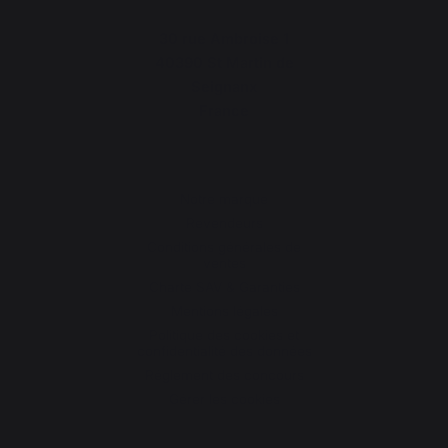
30 rue Ambroise 1
40390 St Martin de
Seignanx
France
Notre marque
Revendeurs
Conditions générales de
ventes
Charte SAV & Garanties
Mentions légales
Politique des cookies et
confidentialité des données
Réglement des concours
Gérer les cookies