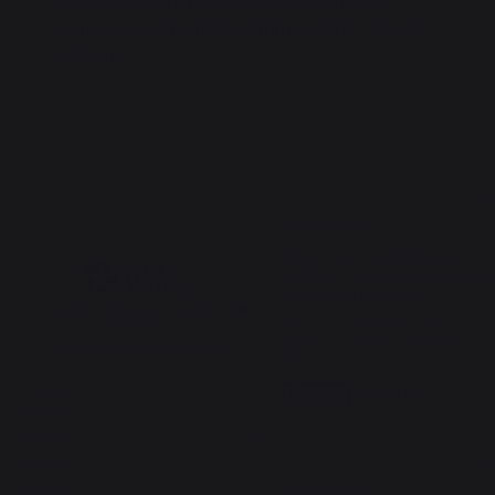
une pelle à cendres ainsi qu’une balayette
adaptée aux cheminées. Dimensions : 37 x 35
x 35 cm
4.6
5
/
5
/
5
Avis vérifié
Seau léger,  esthétique et 
meilleur marché que plusieurs
dépôts de bricolage
Basé sur
5
avis soumis à un
Avis du
25/12/2024
, suite à une
contrôle
expérience du
09/12/2024
par
Voir tous les avis sur ce site
C.G.
5
étoiles
4
Signaler
Utile
(0)
4
étoiles
0
3
étoiles
1
5
2
étoiles
0
/
5
1
étoile
0
Avis vérifié