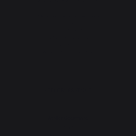
Rangement et transport des bûches
Pare-feu de cheminée
Plaques de protection pour poêle
Granulés
Grilles porte-bûches
Soufflets pour cheminée
Chenets
Accessoires de cheminée
ATELIERS PRATIQUE
Atelier Gourmand
Actualités
Animations près de chez vous