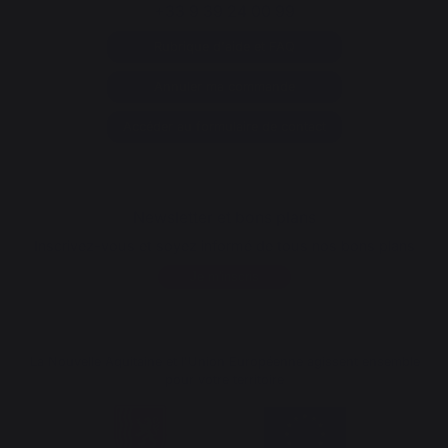
+33 9 39 24 00 99
Rubrique d'aide et FAQ
Annuler ma commande
Accéder au formulaire de contact
Newsletter et bons plans
Inscrivez-vous et soyez informé de tous nos bons plans
Je m'inscris
La Nouvelle Aquitaine et l'Union Européenne agissent ensemble
pour votre territoire